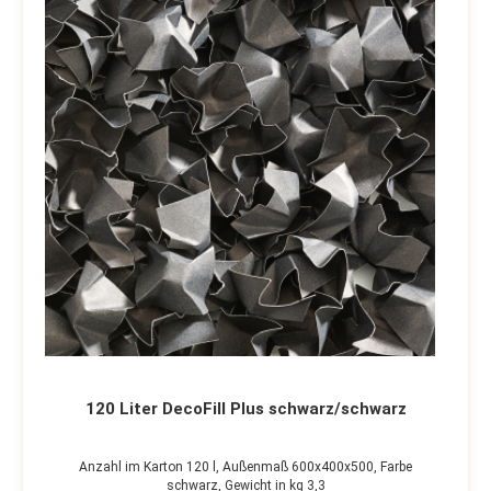
120 Liter DecoFill Plus schwarz/schwarz
Anzahl im Karton 120 l,
Außenmaß 600x400x500,
Farbe
schwarz,
Gewicht in kg 3,3