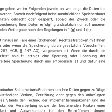
 geben wir im Folgenden jeweils an, wie lange die Daten bei
werden. Soweit nachfolgend keine ausdrückliche Speicherdauer
Daten gelöscht oder gesperrt, sobald der Zweck oder die
peicherung Ihrer Daten erfolgt grundsätzlich nur auf unseren
enden Weitergabe nach den Regelungen in 1.(g) und 1.(h).
 hinaus im Falle einer (drohenden) Rechtsstreitigkeit mit Ihnen
n oder wenn die Speicherung durch gesetzliche Vorschriften,
 § 257 HGB, § 147 AO), vorgesehen ist. Wenn die durch die
erfrist abläuft, erfolgt eine Sperrung oder Löschung der
itere Speicherung durch uns erforderlich ist und dafür eine
torischer Sicherheitsmaßnahmen, um Ihre Daten gegen zufällige
vollständigen Verlust, Zerstörung oder gegen den
unbefugten
 des Stands der Technik, der Implementierungskosten und der
ks der Verarbeitung sowie der bestehenden Risiken einer
chkeit und Auswirkungen) für den Betroffenen. Unsere