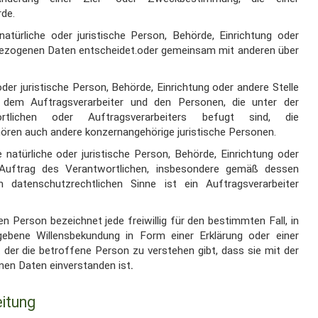
rde.
natürliche oder
juristische Person, Behörde, Einrichtung oder
ezogenen Daten entscheidet.
oder gemeinsam mit anderen über
oder juristische
Person, Behörde, Einrichtung oder andere Stelle
, dem Auftragsverarbeiter und den Personen, die
unter der
wortlichen oder
Auftragsverarbeiters befugt sind, die
hören auch andere konzernangehörige juristische
Personen.
e natürliche oder
juristische Person, Behörde, Einrichtung oder
uftrag des Verantwortlichen,
insbesondere gemäß dessen
m datenschutzrechtlichen Sinne ist ein Auftragsverarbeiter
nen Person bezeichnet
jede freiwillig für den bestimmten Fall, in
gebene Willensbekundung in Form einer
Erklärung oder einer
t
der die betroffene Person zu verstehen gibt, dass sie mit der
enen Daten
einverstanden ist
.
itung