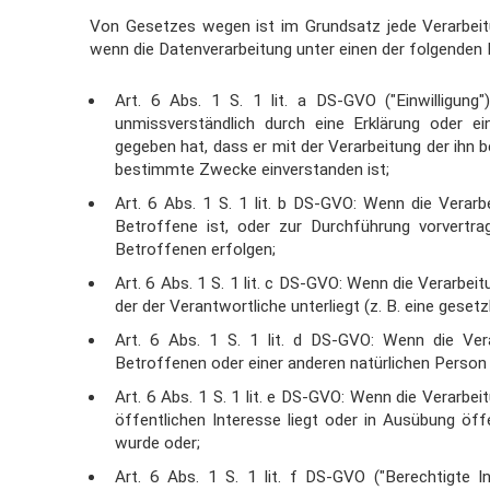
Von Gesetzes wegen ist im Grundsatz jede Verarbeit
wenn die Datenverarbeitung unter einen der
folgenden 
Art. 6 Abs. 1 S. 1 lit. a DS-GVO ("Einwilligung
unmissverständlich durch eine
Erklärung oder e
gegeben hat, dass er mit der Verarbeitung der ihn
b
bestimmte Zwecke einverstanden ist;
Art. 6 Abs. 1 S. 1 lit. b DS-GVO: Wenn die Verarbe
Betroffene ist, oder zur
Durchführung vorvertrag
Betroffenen erfolgen;
Art. 6 Abs. 1 S. 1 lit. c DS-GVO: Wenn die Verarbeit
der der Verantwortliche
unterliegt (z. B. eine gese
Art. 6 Abs. 1 S. 1 lit. d DS-GVO: Wenn die Verar
Betroffenen oder einer anderen
natürlichen Person
Art. 6 Abs. 1 S. 1 lit. e DS-GVO: Wenn die Verarbeit
öffentlichen
Interesse liegt oder in Ausübung öff
wurde oder;
Art. 6 Abs. 1 S. 1 lit. f DS-GVO ("Berechtigte I