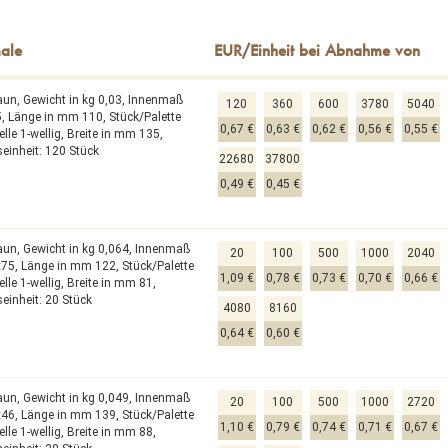
raun,
Gewicht in kg 0,03,
Innenmaß
120
360
600
3780
5040
5,
Länge in mm 110,
Stück/Palette
0,67 €
0,63 €
0,62 €
0,56 €
0,55 €
lle 1-wellig,
Breite in mm 135,
einheit: 120 Stück
22680
37800
0,49 €
0,45 €
raun,
Gewicht in kg 0,064,
Innenmaß
20
100
500
1000
2040
x75,
Länge in mm 122,
Stück/Palette
1,09 €
0,78 €
0,73 €
0,70 €
0,66 €
lle 1-wellig,
Breite in mm 81,
einheit: 20 Stück
4080
8160
0,64 €
0,60 €
raun,
Gewicht in kg 0,049,
Innenmaß
20
100
500
1000
2720
x46,
Länge in mm 139,
Stück/Palette
1,10 €
0,79 €
0,74 €
0,71 €
0,67 €
lle 1-wellig,
Breite in mm 88,