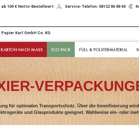
 ab 100 € Netto-Bestellwert
Service-Telefon: 08122 86 88 60
K
r Papier Karl GmbH Co. KG
 KARTON NACH MASS
ECO PACK
FÜLL- & POLSTER­MATERIAL
S
IXIER-VERPACKUNG
ng für optimalen Transportschutz. Über die Innenfixierung wird d
ktrogeräte und Glasprodukte geeignet. Wahlweise ein- oder mehr