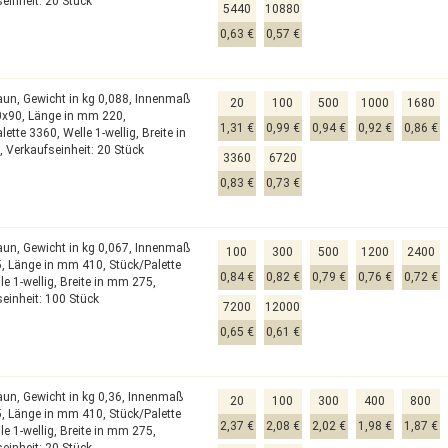
einheit: 20 Stück
5440
10880
0,63 €
0,57 €
raun,
Gewicht in kg 0,088,
Innenmaß
20
100
500
1000
1680
0x90,
Länge in mm 220,
1,31 €
0,99 €
0,94 €
0,92 €
0,86 €
alette 3360,
Welle 1-wellig,
Breite in
,
Verkaufseinheit: 20 Stück
3360
6720
0,83 €
0,73 €
raun,
Gewicht in kg 0,067,
Innenmaß
100
300
500
1200
2400
5,
Länge in mm 410,
Stück/Palette
0,84 €
0,82 €
0,79 €
0,76 €
0,72 €
le 1-wellig,
Breite in mm 275,
einheit: 100 Stück
7200
12000
0,65 €
0,61 €
raun,
Gewicht in kg 0,36,
Innenmaß
20
100
300
400
800
5,
Länge in mm 410,
Stück/Palette
2,37 €
2,08 €
2,02 €
1,98 €
1,87 €
le 1-wellig,
Breite in mm 275,
einheit: 20 Stück