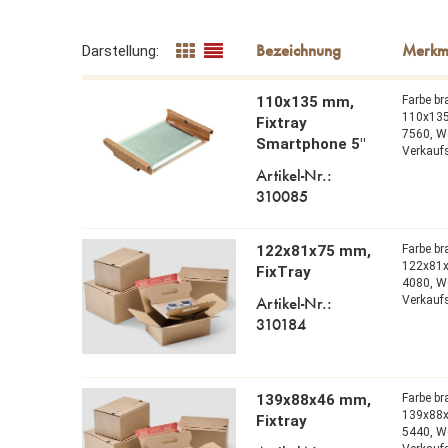
Darstellung:
110x135 mm,
Farbe b
110x13
Fixtray
7560,
We
Smartphone 5"
Verkaufs
Artikel-Nr.:
310085
122x81x75 mm,
Farbe b
122x81
FixTray
4080,
We
Artikel-Nr.:
Verkaufs
310184
139x88x46 mm,
Farbe b
139x88
Fixtray
5440,
We