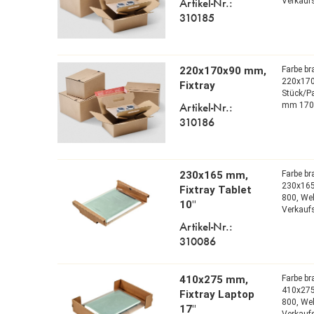
Artikel-Nr.:
Verkaufs
310185
220x170x90 mm,
Farbe b
220x17
Fixtray
Stück/P
Artikel-Nr.:
mm 170
310186
230x165 mm,
Farbe b
230x16
Fixtray Tablet
800,
Wel
10"
Verkaufs
Artikel-Nr.:
310086
410x275 mm,
Farbe b
410x27
Fixtray Laptop
800,
Wel
17"
Verkaufs