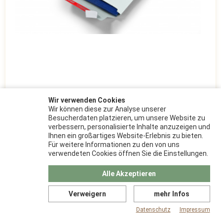
Wir verwenden Cookies
Wir können diese zur Analyse unserer
445x310x30 Vollpappversandtasche weiß
Besucherdaten platzieren, um unsere Website zu
verbessern, personalisierte Inhalte anzuzeigen und
Ihnen ein großartiges Website-Erlebnis zu bieten.
Außenmaß 455x320,
Farbe weiß,
Gewicht in kg 0,140,
Höhe in mm
Für weitere Informationen zu den von uns
30,
Innenmaß 455x310X30,
Länge in mm 445,
Material Vollpappe,
verwendeten Cookies öffnen Sie die Einstellungen.
Stück/Palette 3500,
Qualität 300 g,
Selbstklebend Ja,
Breite in mm
310,
Verkaufseinheit: 100 Stück
Alle Akzeptieren
ab 0,40 €
Verweigern
mehr Infos
Datenschutz
Impressum