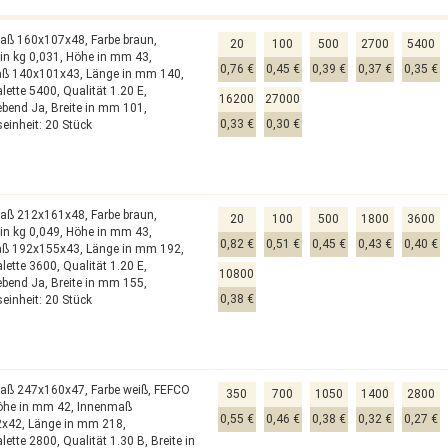
aß 160x107x48,
Farbe braun,
20
100
500
2700
5400
in kg 0,031,
Höhe in mm 43,
0,76 €
0,45 €
0,39 €
0,37 €
0,35 €
aß 140x101x43,
Länge in mm 140,
alette 5400,
Qualität 1.20 E,
16200
27000
lebend Ja,
Breite in mm 101,
0,33 €
0,30 €
einheit: 20 Stück
aß 212x161x48,
Farbe braun,
20
100
500
1800
3600
in kg 0,049,
Höhe in mm 43,
0,82 €
0,51 €
0,45 €
0,43 €
0,40 €
aß 192x155x43,
Länge in mm 192,
alette 3600,
Qualität 1.20 E,
10800
lebend Ja,
Breite in mm 155,
0,38 €
einheit: 20 Stück
aß 247x160x47,
Farbe weiß,
FEFCO
350
700
1050
1400
2800
öhe in mm 42,
Innenmaß
0,55 €
0,46 €
0,38 €
0,32 €
0,27 €
2x42,
Länge in mm 218,
alette 2800,
Qualität 1.30 B,
Breite in