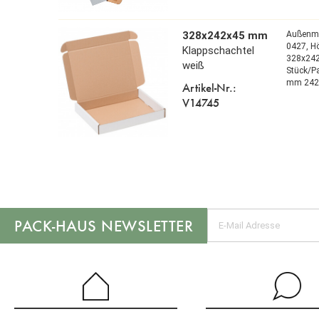
328x242x45 mm
Außenm
0427,
H
Klappschachtel
328x24
weiß
Stück/P
mm 24
Artikel-Nr.:
V14745
NEWSLETTER