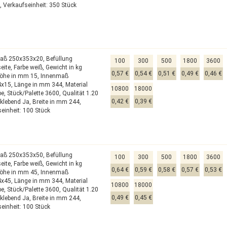
,
Verkaufseinheit: 350 Stück
aß 250x353x20,
Befüllung
100
300
500
1800
3600
eite,
Farbe weiß,
Gewicht in kg
0,57 €
0,54 €
0,51 €
0,49 €
0,46 €
öhe in mm 15,
Innenmaß
4x15,
Länge in mm 344,
Material
10800
18000
pe,
Stück/Palette 3600,
Qualität 1.20
0,42 €
0,39 €
tklebend Ja,
Breite in mm 244,
einheit: 100 Stück
aß 250x353x50,
Befüllung
100
300
500
1800
3600
eite,
Farbe weiß,
Gewicht in kg
0,64 €
0,59 €
0,58 €
0,57 €
0,53 €
öhe in mm 45,
Innenmaß
4x45,
Länge in mm 344,
Material
10800
18000
pe,
Stück/Palette 3600,
Qualität 1.20
0,49 €
0,45 €
tklebend Ja,
Breite in mm 244,
einheit: 100 Stück