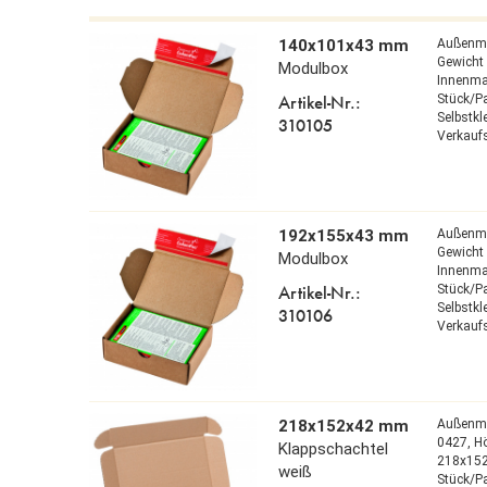
140x101x43 mm
Außenm
Gewicht 
Modulbox
Innenm
Artikel-Nr.:
Stück/P
Selbstk
310105
Verkaufs
192x155x43 mm
Außenm
Gewicht 
Modulbox
Innenm
Artikel-Nr.:
Stück/P
Selbstk
310106
Verkaufs
218x152x42 mm
Außenm
0427,
H
Klappschachtel
218x15
weiß
Stück/P