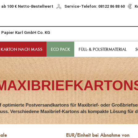
 ab 100 € Netto-Bestellwert
Service-Telefon: 08122 86 88 60
K
r Papier Karl GmbH Co. KG
 KARTON NACH MASS
ECO PACK
FÜLL- & POLSTER­MATERIAL
S
MAXIBRIEFKARTON
if optimierte Postversandkartons für Maxibrief- oder Großbriefs
luss. Verschiedene Maxibrief-Kartons als kompakte Lösung für 