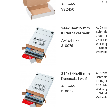
mm 152
Artikel-Nr.:
V22450
244x344x15 mm
Außenm
Schmals
Kurierpaket weiß
0,083,
H
Artikel-Nr.:
244x34
Wellpap
310076
E,
Selbs
Verkaufs
244x344x45 mm
Außenm
Schmals
Kurierpaket weiß
0,102,
H
Artikel-Nr.:
244x34
Wellpap
310077
E,
Selbs
Verkaufs