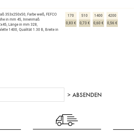
aß 353x250x50,
Farbe weiß,
FEFCO
170
510
1400
4200
öhe in mm 45,
Innenmaß
0,83 €
0,73 €
0,60 €
0,56 €
2x45,
Länge in mm 328,
alette 1400,
Qualität 1.30 B,
Breite in
2