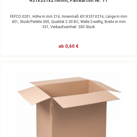
431x331x216mm, Faltkarton Nr. 11
FEFCO 0201,
Höhe in mm 216,
Innenmaß 431X331X216,
Länge in mm
431,
Stück/Palette 300,
Qualität 2.30 BC,
Welle 2-wellig,
Breite in mm
331,
Verkaufseinheit: 300 Stück
ab 0,60 €