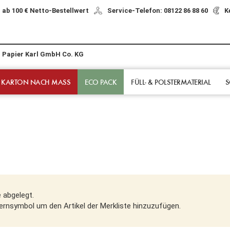
 ab 100 € Netto-Bestellwert
Service-Telefon: 08122 86 88 60
K
r Papier Karl GmbH Co. KG
 KARTON NACH MASS
ECO PACK
FÜLL- & POLSTER­MATERIAL
S
e abgelegt.
Sternsymbol um den Artikel der Merkliste hinzuzufügen.