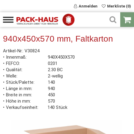
Anmelden
Merkliste (0)
940x450x570 mm, Faltkarton
Artikel-Nr.:
V30824
Innenmaß
940X450X570
FEFCO
0201
Qualität
2.30 BC
Welle
2-wellig
Stück/Palette
140
Länge in mm
940
Breite in mm
450
Höhe in mm
570
Verkaufseinheit
140 Stück