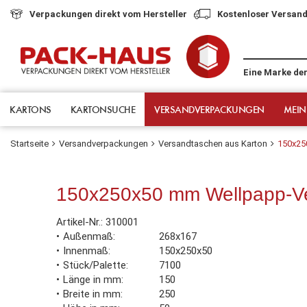
Verpackungen direkt vom Hersteller
Kostenloser Versand
Eine Marke de
KARTONS
KARTONSUCHE
VERSANDVERPACKUNGEN
MEIN
Startseite
Versandverpackungen
Versandtaschen aus Karton
150x25
150x250x50 mm Wellpapp-Ve
Artikel-Nr.:
310001
Außenmaß
268x167
Innenmaß
150x250x50
Stück/Palette
7100
Länge in mm
150
Breite in mm
250