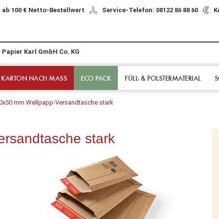
 ab 100 € Netto-Bestellwert
Service-Telefon: 08122 86 88 60
K
r Papier Karl GmbH Co. KG
 KARTON NACH MASS
ECO PACK
FÜLL- & POLSTER­MATERIAL
S
0x50 mm Wellpapp-Versandtasche stark
rsandtasche stark