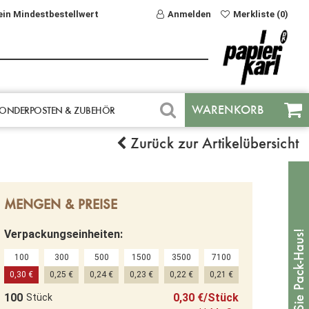
ein Mindestbestellwert
Anmelden
Merkliste (0)
WARENKORB
ONDERPOSTEN & ZUBEHÖR
Zurück zur Artikelübersicht
MENGEN & PREISE
Verpackungseinheiten:
100
300
500
1500
3500
7100
0,30 €
0,25 €
0,24 €
0,23 €
0,22 €
0,21 €
100
0,30 €/Stück
Stück