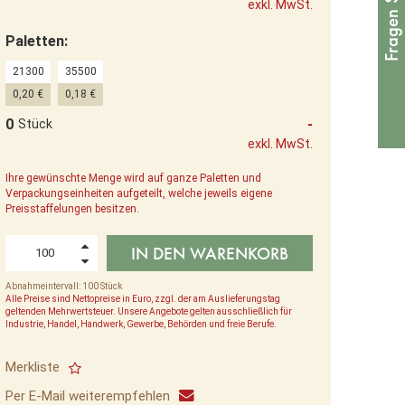
exkl. MwSt.
Paletten:
21300
35500
0,20 €
0,18 €
0
-
Stück
exkl. MwSt.
Ihre gewünschte Menge wird auf ganze Paletten und
Verpackungseinheiten aufgeteilt, welche jeweils eigene
Preisstaffelungen besitzen.
IN DEN WARENKORB
Abnahmeintervall: 100 Stück
Alle Preise sind Nettopreise in Euro, zzgl. der am Auslieferungstag
geltenden Mehrwertsteuer. Unsere Angebote gelten ausschließlich für
Industrie, Handel, Handwerk, Gewerbe, Behörden und freie Berufe.
Merkliste
Per E-Mail weiterempfehlen