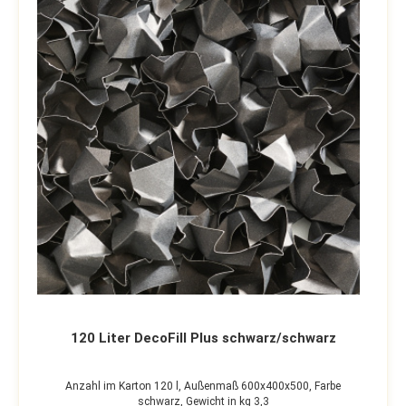
120 Liter DecoFill Plus schwarz/schwarz
Anzahl im Karton 120 l,
Außenmaß 600x400x500,
Farbe
schwarz,
Gewicht in kg 3,3