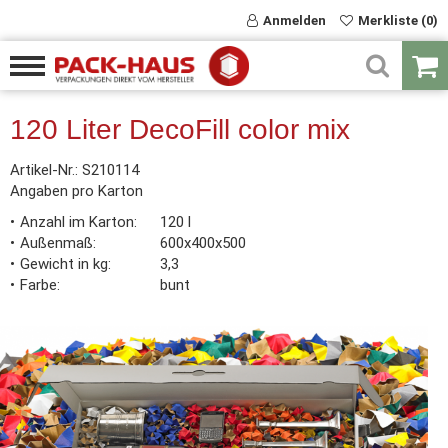
Anmelden
Merkliste (0)
120 Liter DecoFill color mix
Artikel-Nr.:
S210114
Angaben pro Karton
Anzahl im Karton
120 l
Außenmaß
600x400x500
Gewicht in kg
3,3
Farbe
bunt