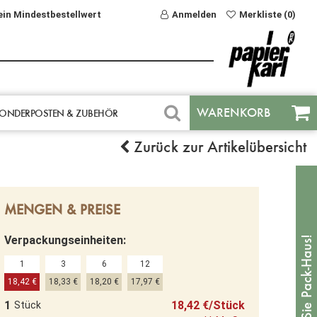
ein Mindestbestellwert
Anmelden
Merkliste (0)
WARENKORB
ONDERPOSTEN & ZUBEHÖR
Zurück zur Artikelübersicht
MENGEN & PREISE
Verpackungseinheiten:
1
3
6
12
18,42 €
18,33 €
18,20 €
17,97 €
1
18,42 €/Stück
Stück