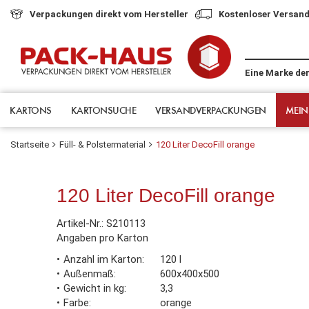
Verpackungen direkt vom Hersteller
Kostenloser Versand
Eine Marke de
KARTONS
KARTONSUCHE
VERSANDVERPACKUNGEN
MEIN
Startseite
Füll- & Polster­material
120 Liter DecoFill orange
120 Liter DecoFill orange
Artikel-Nr.:
S210113
Angaben pro Karton
Anzahl im Karton
120 l
Außenmaß
600x400x500
Gewicht in kg
3,3
Farbe
orange