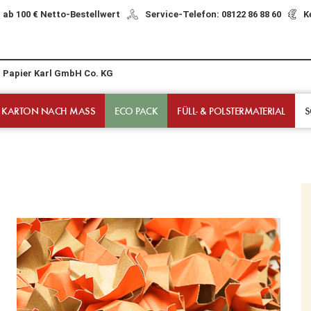
 ab 100 € Netto-Bestellwert
Service-Telefon: 08122 86 88 60
K
r Papier Karl GmbH Co. KG
 KARTON NACH MASS
ECO PACK
FÜLL- & POLSTER­MATERIAL
S