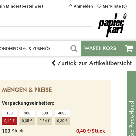
ein Mindestbestellwert
Anmelden
Merkliste (0)
WARENKORB
ONDERPOSTEN & ZUBEHÖR
Zurück zur Artikelübersicht
MENGEN & PREISE
Verpackungseinheiten:
100
300
500
4000
0,40 €
0,35 €
0,34 €
0,30 €
100
0,40 €/Stück
Stück