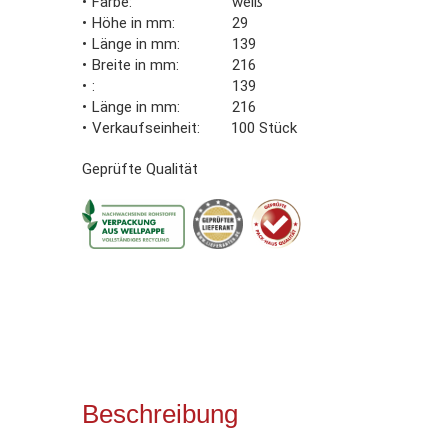
Farbe
weiß
Höhe in mm
29
Länge in mm
139
Breite in mm
216
139
Länge in mm
216
Verkaufseinheit
100 Stück
Geprüfte Qualität
Beschreibung