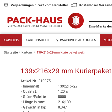
Verpackungen direkt vom Hersteller
Kostenloser Versand
Eine Marke de
KARTONS
KARTONSUCHE
VERSANDVERPACKUNGEN
MEIN
Startseite
Kartons
139x216x29 mm Kurierpaket weiß
139x216x29 mm Kurierpaket
Artikel-Nr.:
310075
Innenmaß
139x216x29
Qualität
1.20 E
Stück/Palette
8000
Länge in mm
216;139
Gewicht in kg
0,047