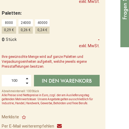
exkl. MwSt.
Paletten:
8000
24000
40000
0,29 €
0,26 €
0,24 €
0
-
Stück
exkl. MwSt.
Ihre gewünschte Menge wird auf ganze Paletten und
Verpackungseinheiten aufgeteilt, welche jeweils eigene
Preisstaffelungen besitzen.
IN DEN WARENKORB
Abnahmeintervall: 100 Stück
Alle Preise sind Nettopreise in Euro, zzgl. der am Auslieferungstag
geltenden Mehrwertsteuer. Unsere Angebote gelten ausschließlich für
Industrie, Handel, Handwerk, Gewerbe, Behörden und freie Berufe.
Merkliste
Per E-Mail weiterempfehlen