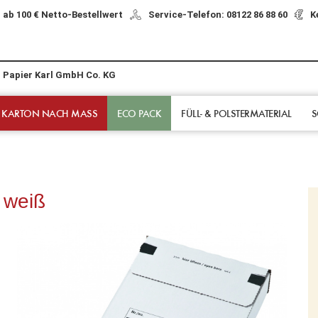
 ab 100 € Netto-Bestellwert
Service-Telefon: 08122 86 88 60
K
r Papier Karl GmbH Co. KG
 KARTON NACH MASS
ECO PACK
FÜLL- & POLSTER­MATERIAL
S
 weiß