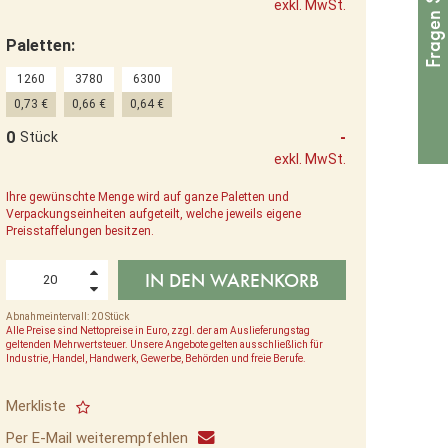
exkl. MwSt.
Paletten:
1260
3780
6300
0,73 €
0,66 €
0,64 €
0
-
Stück
exkl. MwSt.
Ihre gewünschte Menge wird auf ganze Paletten und
Verpackungseinheiten aufgeteilt, welche jeweils eigene
Preisstaffelungen besitzen.
IN DEN WARENKORB
Abnahmeintervall: 20 Stück
Alle Preise sind Nettopreise in Euro, zzgl. der am Auslieferungstag
geltenden Mehrwertsteuer. Unsere Angebote gelten ausschließlich für
Industrie, Handel, Handwerk, Gewerbe, Behörden und freie Berufe.
Merkliste
Per E-Mail weiterempfehlen