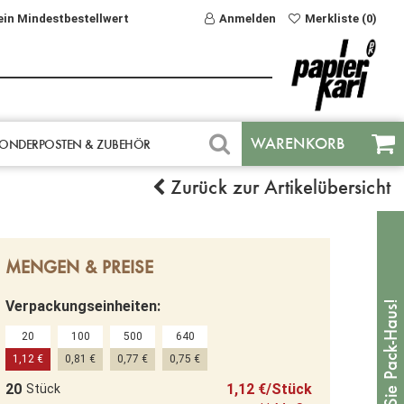
ein Mindestbestellwert
Anmelden
Merkliste (0)
WARENKORB
ONDERPOSTEN & ZUBEHÖR
Zurück zur Artikelübersicht
MENGEN & PREISE
Verpackungseinheiten:
20
100
500
640
1,12 €
0,81 €
0,77 €
0,75 €
20
1,12 €/Stück
Stück