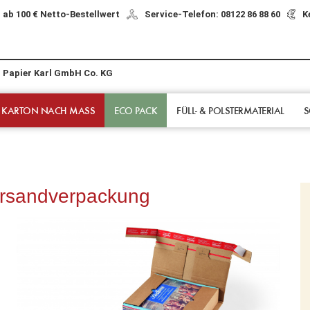
 ab 100 € Netto-Bestellwert
Service-Telefon: 08122 86 88 60
K
r Papier Karl GmbH Co. KG
 KARTON NACH MASS
ECO PACK
FÜLL- & POLSTER­MATERIAL
S
rsandverpackung