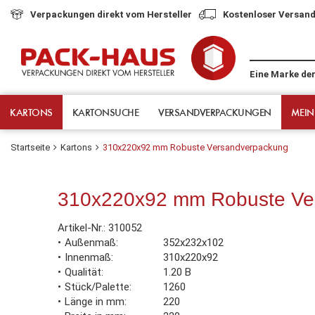
Verpackungen direkt vom Hersteller
Kostenloser Versand
Eine Marke de
KARTONS
KARTONSUCHE
VERSANDVERPACKUNGEN
MEIN
Startseite
Kartons
310x220x92 mm Robuste Versandverpackung
310x220x92 mm Robuste Ve
Artikel-Nr.:
310052
Außenmaß
352x232x102
Innenmaß
310x220x92
Qualität
1.20 B
Stück/Palette
1260
Länge in mm
220