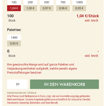
100
200
300
700
1000
1,04 €
1,00 €
0,97 €
0,96 €
0,95 €
100
1,04 €/Stück
Stück
exkl. MwSt.
Paletten:
1400
0,93 €
0
-
Stück
exkl. MwSt.
Ihre gewünschte Menge wird auf ganze Paletten und
Verpackungseinheiten aufgeteilt, welche jeweils eigene
Preisstaffelungen besitzen.
IN DEN WARENKORB
Abnahmeintervall: 20 Stück
Alle Preise sind Nettopreise in Euro, zzgl. der am Auslieferungstag geltenden
Mehrwertsteuer. Unsere Angebote gelten ausschließlich für Industrie, Handel,
Handwerk, Gewerbe, Behörden und freie Berufe.