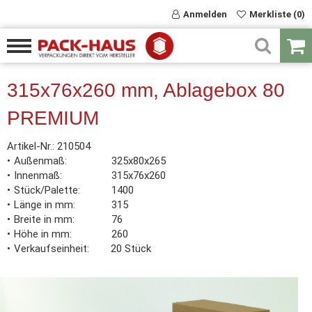
Anmelden
Merkliste (0)
315x76x260 mm, Ablagebox 80
PREMIUM
Artikel-Nr.:
210504
Außenmaß
325x80x265
Innenmaß
315x76x260
Stück/Palette
1400
Länge in mm
315
Breite in mm
76
Höhe in mm
260
Verkaufseinheit
20 Stück