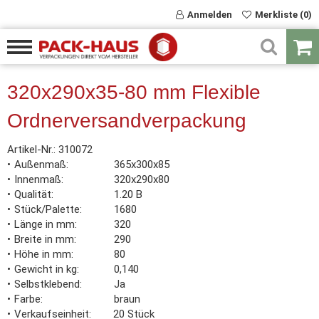
Anmelden
Merkliste (0)
320x290x35-80 mm Flexible
Ordnerversandverpackung
Artikel-Nr.:
310072
Außenmaß
365x300x85
Innenmaß
320x290x80
Qualität
1.20 B
Stück/Palette
1680
Länge in mm
320
Breite in mm
290
Höhe in mm
80
Gewicht in kg
0,140
Selbstklebend
Ja
Farbe
braun
Verkaufseinheit
20 Stück