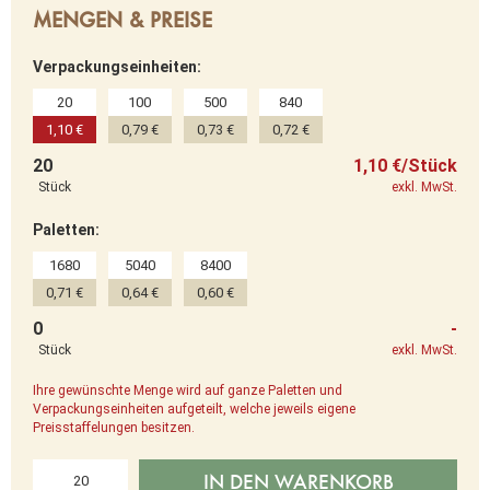
MENGEN & PREISE
Verpackungseinheiten:
20
100
500
840
1,10 €
0,79 €
0,73 €
0,72 €
20
1,10 €/Stück
Stück
exkl. MwSt.
Paletten:
1680
5040
8400
0,71 €
0,64 €
0,60 €
0
-
Stück
exkl. MwSt.
Ihre gewünschte Menge wird auf ganze Paletten und
Verpackungseinheiten aufgeteilt, welche jeweils eigene
Preisstaffelungen besitzen.
IN DEN WARENKORB