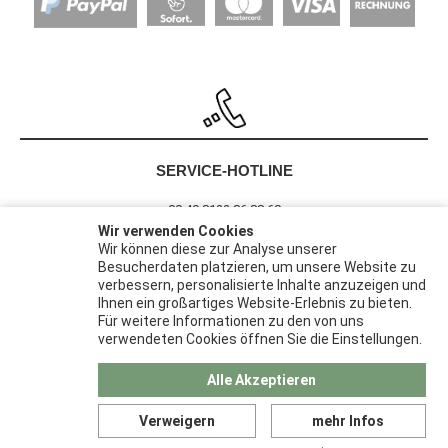
SERVICE-HOTLINE
00 49 8122 86 88 60
Wir verwenden Cookies
Wir können diese zur Analyse unserer
Besucherdaten platzieren, um unsere Website zu
Barrierefreiheit
verbessern, personalisierte Inhalte anzuzeigen und
Widerrufsrecht
Ihnen ein großartiges Website-Erlebnis zu bieten.
Datenschutz
Für weitere Informationen zu den von uns
verwendeten Cookies öffnen Sie die Einstellungen.
AGB
Impressum
Alle Akzeptieren
Verweigern
mehr Infos
© 2026 | Pack-Haus ist eine Marke der
Papier Karl GmbH &