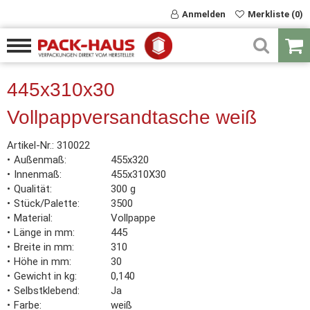
Anmelden
Merkliste (0)
445x310x30
Vollpappversandtasche weiß
Artikel-Nr.:
310022
Außenmaß
455x320
Innenmaß
455x310X30
Qualität
300 g
Stück/Palette
3500
Material
Vollpappe
Länge in mm
445
Breite in mm
310
Höhe in mm
30
Gewicht in kg
0,140
Selbstklebend
Ja
Farbe
weiß