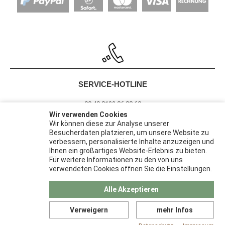
SERVICE-HOTLINE
00 49 8122 86 88 60
Wir verwenden Cookies
Wir können diese zur Analyse unserer
Besucherdaten platzieren, um unsere Website zu
Barrierefreiheit
verbessern, personalisierte Inhalte anzuzeigen und
Widerrufsrecht
Ihnen ein großartiges Website-Erlebnis zu bieten.
Datenschutz
Für weitere Informationen zu den von uns
verwendeten Cookies öffnen Sie die Einstellungen.
AGB
Impressum
Alle Akzeptieren
Verweigern
mehr Infos
© 2026 | Pack-Haus ist eine Marke der
Papier Karl GmbH &