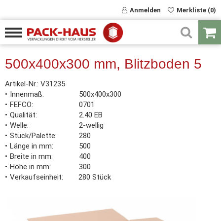
Anmelden
Merkliste (0)
500x400x300 mm, Blitzboden 5
Artikel-Nr.:
V31235
Innenmaß
500x400x300
FEFCO
0701
Qualität
2.40 EB
Welle
2-wellig
Stück/Palette
280
Länge in mm
500
Breite in mm
400
Höhe in mm
300
Verkaufseinheit
280 Stück