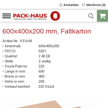
Anmelden
Merkliste (0)
600x400x200 mm, Faltkarton
Artikel-Nr.:
V31644
Innenmaß
600x400x200
FEFCO
0201
Qualität
2.40 EB
Welle
2-wellig
Stück/Palette
220
Länge in mm
600
Breite in mm
400
Höhe in mm
200
Verkaufseinheit
220 Stück