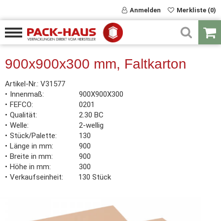
Anmelden
Merkliste (0)
900x900x300 mm, Faltkarton
Artikel-Nr.:
V31577
Innenmaß
900X900X300
FEFCO
0201
Qualität
2.30 BC
Welle
2-wellig
Stück/Palette
130
Länge in mm
900
Breite in mm
900
Höhe in mm
300
Verkaufseinheit
130 Stück