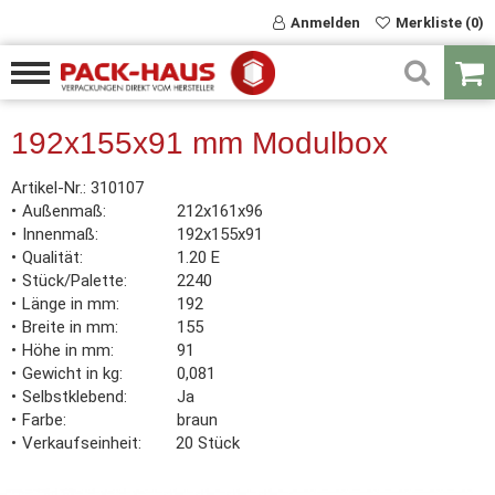
Anmelden
Merkliste (0)
192x155x91 mm Modulbox
Artikel-Nr.:
310107
Außenmaß
212x161x96
Innenmaß
192x155x91
Qualität
1.20 E
Stück/Palette
2240
Länge in mm
192
Breite in mm
155
Höhe in mm
91
Gewicht in kg
0,081
Selbstklebend
Ja
Farbe
braun
Verkaufseinheit
20 Stück