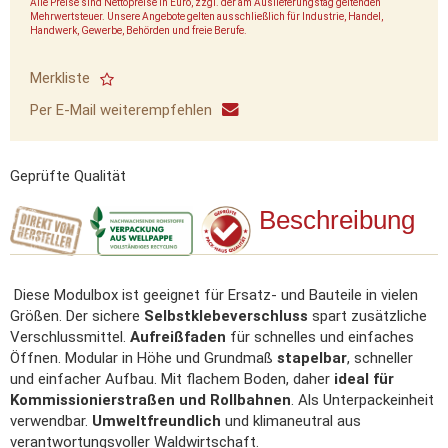
Alle Preise sind Nettopreise in Euro, zzgl. der am Auslieferungstag geltenden
Mehrwertsteuer. Unsere Angebote gelten ausschließlich für Industrie, Handel,
Handwerk, Gewerbe, Behörden und freie Berufe.
Merkliste
Per E-Mail weiterempfehlen
Geprüfte Qualität
Beschreibung
Diese Modulbox ist geeignet für Ersatz- und Bauteile in vielen
Größen. Der sichere
Selbstklebeverschluss
spart zusätzliche
Verschlussmittel.
Aufreißfaden
für schnelles und einfaches
Öffnen. Modular in Höhe und Grundmaß
stapelbar
, schneller
und einfacher Aufbau. Mit flachem Boden, daher
ideal für
Kommissionierstraßen und Rollbahnen
. Als Unterpackeinheit
verwendbar.
Umweltfreundlich
und klimaneutral aus
verantwortungsvoller Waldwirtschaft.