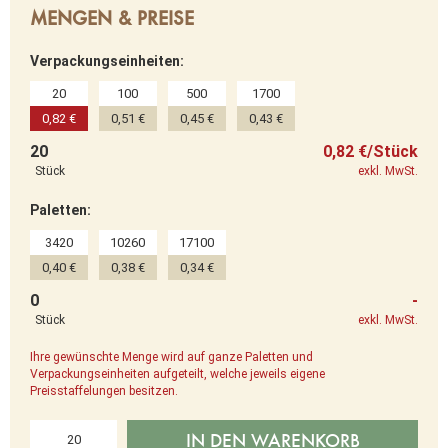
MENGEN & PREISE
Verpackungseinheiten:
20
100
500
1700
0,82 €
0,51 €
0,45 €
0,43 €
20
0,82 €/Stück
Stück
exkl. MwSt.
Paletten:
3420
10260
17100
0,40 €
0,38 €
0,34 €
0
-
Stück
exkl. MwSt.
Ihre gewünschte Menge wird auf ganze Paletten und
Verpackungseinheiten aufgeteilt, welche jeweils eigene
Preisstaffelungen besitzen.
IN DEN WARENKORB