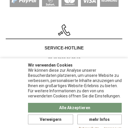
SERVICE-HOTLINE
00 49 8122 86 88 60
Wir verwenden Cookies
Wir können diese zur Analyse unserer
Besucherdaten platzieren, um unsere Website zu
Barrierefreiheit
verbessern, personalisierte Inhalte anzuzeigen und
Widerrufsrecht
Ihnen ein großartiges Website-Erlebnis zu bieten.
Datenschutz
Für weitere Informationen zu den von uns
verwendeten Cookies öffnen Sie die Einstellungen.
AGB
Impressum
Alle Akzeptieren
Verweigern
mehr Infos
© 2026 | Pack-Haus ist eine Marke der
Papier Karl GmbH &