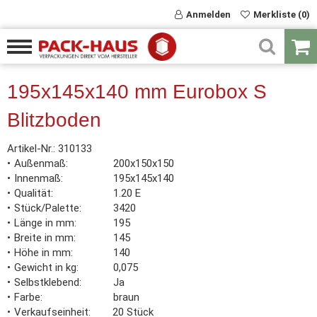
Anmelden
Merkliste (0)
195x145x140 mm Eurobox S
Blitzboden
Artikel-Nr.:
310133
Außenmaß
200x150x150
Innenmaß
195x145x140
Qualität
1.20 E
Stück/Palette
3420
Länge in mm
195
Breite in mm
145
Höhe in mm
140
Gewicht in kg
0,075
Selbstklebend
Ja
Farbe
braun
Verkaufseinheit
20 Stück