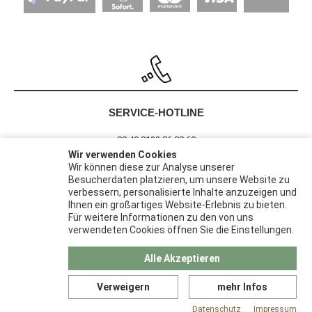
SERVICE-HOTLINE
00 49 8122 86 88 60
Wir verwenden Cookies
Wir können diese zur Analyse unserer
Besucherdaten platzieren, um unsere Website zu
Barrierefreiheit
verbessern, personalisierte Inhalte anzuzeigen und
Widerrufsrecht
Ihnen ein großartiges Website-Erlebnis zu bieten.
Datenschutz
Für weitere Informationen zu den von uns
verwendeten Cookies öffnen Sie die Einstellungen.
AGB
Impressum
Alle Akzeptieren
Verweigern
mehr Infos
© 2026 | Pack-Haus ist eine Marke der
Papier Karl GmbH &
Co. KG
Datenschutz
Impressum