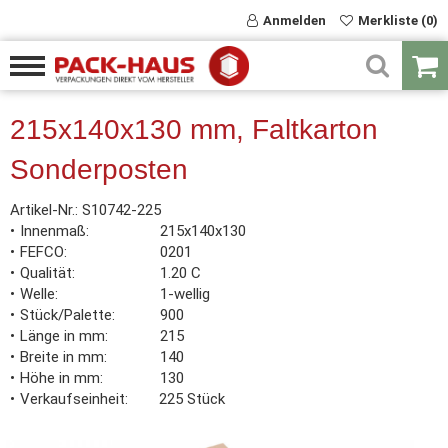
Anmelden
Merkliste (0)
215x140x130 mm, Faltkarton
Sonderposten
Artikel-Nr.:
S10742-225
Innenmaß
215x140x130
FEFCO
0201
Qualität
1.20 C
Welle
1-wellig
Stück/Palette
900
Länge in mm
215
Breite in mm
140
Höhe in mm
130
Verkaufseinheit
225 Stück