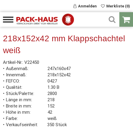
Anmelden
Merkliste (0)
218x152x42 mm Klappschachtel
weiß
Artikel-Nr.:
V22450
Außenmaß
247x160x47
Innenmaß
218x152x42
FEFCO
0427
Qualität
1.30 B
Stück/Palette
2800
Länge in mm
218
Breite in mm
152
Höhe in mm
42
Farbe
weiß
Verkaufseinheit
350 Stück