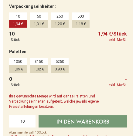
Verpackungseinheiten:
10
50
250
500
1,94 €
1,31 €
1,20 €
1,18 €
10
1,94 €/Stück
Stück
exkl. MwSt.
Paletten:
1050
3150
5250
1,09 €
1,02 €
0,93 €
0
-
Stück
exkl. MwSt.
Ihre gewünschte Menge wird auf ganze Paletten und
Verpackungseinheiten aufgeteilt, welche jeweils eigene
Preisstaffelungen besitzen.
IN DEN WARENKORB
Abnahmeintervall: 10 Stück