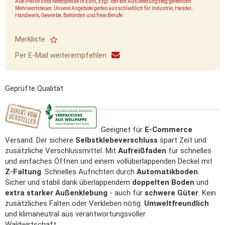
Alle Preise sind Nettopreise in Euro, zzgl. der am Auslieferungstag geltenden
Mehrwertsteuer. Unsere Angebote gelten ausschließlich für Industrie, Handel,
Handwerk, Gewerbe, Behörden und freie Berufe.
Merkliste
Per E-Mail weiterempfehlen
Geprüfte Qualität
Geeignet für
E-Commerce
Versand. Der sichere
Selbstklebeverschluss
spart Zeit und
zusätzliche Verschlussmittel. Mit
Aufreißfaden
für schnelles
und einfaches Öffnen und einem vollüberlappenden Deckel mit
Z-Faltung
. Schnelles Aufrichten durch
Automatikboden
.
Sicher und stabil dank überlappendem
doppelten Boden
und
extra starker Außenklebung
- auch für
schwere Güter
. Kein
zusätzliches Falten oder Verkleben nötig.
Umweltfreundlich
und klimaneutral aus verantwortungsvoller
Waldwirtschaft.