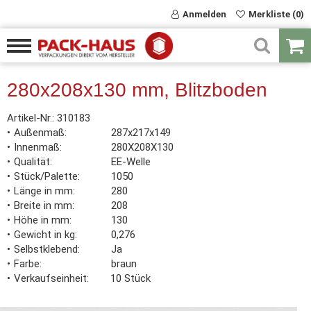
Anmelden
Merkliste (0)
280x208x130 mm, Blitzboden
Artikel-Nr.:
310183
Außenmaß
287x217x149
Innenmaß
280X208X130
Qualität
EE-Welle
Stück/Palette
1050
Länge in mm
280
Breite in mm
208
Höhe in mm
130
Gewicht in kg
0,276
Selbstklebend
Ja
Farbe
braun
Verkaufseinheit
10 Stück