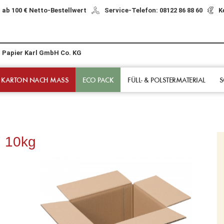
 ab 100 € Netto-Bestellwert
Service-Telefon: 08122 86 88 60
K
r Papier Karl GmbH Co. KG
 KARTON NACH MASS
ECO PACK
FÜLL- & POLSTER­MATERIAL
S
n 10kg