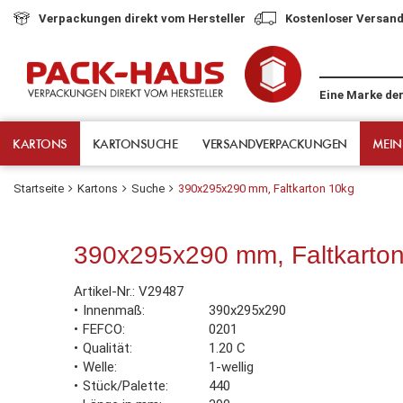
Verpackungen direkt vom Hersteller
Kostenloser Versand
Eine Marke de
KARTONS
KARTONSUCHE
VERSANDVERPACKUNGEN
MEIN
Startseite
Kartons
Suche
390x295x290 mm, Faltkarton 10kg
390x295x290 mm, Faltkarto
Artikel-Nr.:
V29487
Innenmaß
390x295x290
FEFCO
0201
Qualität
1.20 C
Welle
1-wellig
Stück/Palette
440