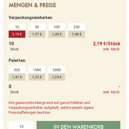
MENGEN & PREISE
Verpackungseinheiten:
10
50
100
250
2,19 €
1,57 €
1,49 €
1,46 €
10
2,19 €/Stück
Stück
exkl. MwSt.
Paletten:
520
1560
2600
1,41 €
1,33 €
1,24 €
0
-
Stück
exkl. MwSt.
Ihre gewünschte Menge wird auf ganze Paletten und
Verpackungseinheiten aufgeteilt, welche jeweils eigene
Preisstaffelungen besitzen.
IN DEN WARENKORB