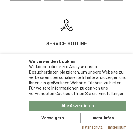
SERVICE-HOTLINE
00 49 8122 86 88 60
Wir verwenden Cookies
Wir können diese zur Analyse unserer
Besucherdaten platzieren, um unsere Website zu
Barrierefreiheit
verbessern, personalisierte Inhalte anzuzeigen und
Widerrufsrecht
Ihnen ein großartiges Website-Erlebnis zu bieten.
Datenschutz
Für weitere Informationen zu den von uns
verwendeten Cookies öffnen Sie die Einstellungen.
AGB
Impressum
Alle Akzeptieren
Verweigern
mehr Infos
© 2026 | Pack-Haus ist eine Marke der
Papier Karl GmbH &
Co. KG
Datenschutz
Impressum