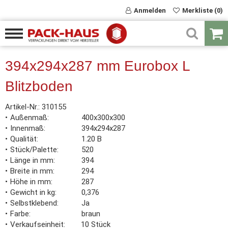
Anmelden
Merkliste (0)
394x294x287 mm Eurobox L
Blitzboden
Artikel-Nr.:
310155
Außenmaß
400x300x300
Innenmaß
394x294x287
Qualität
1.20 B
Stück/Palette
520
Länge in mm
394
Breite in mm
294
Höhe in mm
287
Gewicht in kg
0,376
Selbstklebend
Ja
Farbe
braun
Verkaufseinheit
10 Stück