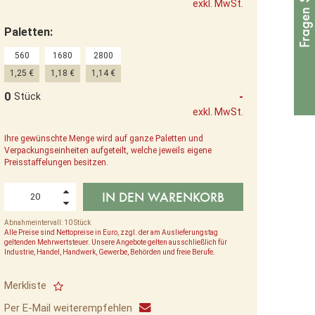
exkl. MwSt.
Paletten:
560
1680
2800
1,25 €
1,18 €
1,14 €
0
-
Stück
exkl. MwSt.
Ihre gewünschte Menge wird auf ganze Paletten und
Verpackungseinheiten aufgeteilt, welche jeweils eigene
Preisstaffelungen besitzen.
IN DEN WARENKORB
Abnahmeintervall: 10 Stück
Alle Preise sind Nettopreise in Euro, zzgl. der am Auslieferungstag
geltenden Mehrwertsteuer. Unsere Angebote gelten ausschließlich für
Industrie, Handel, Handwerk, Gewerbe, Behörden und freie Berufe.
Merkliste
Per E-Mail weiterempfehlen