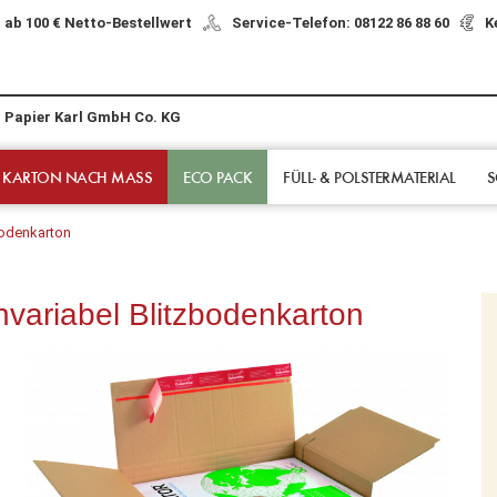
 ab 100 € Netto-Bestellwert
Service-Telefon: 08122 86 88 60
K
r Papier Karl GmbH Co. KG
 KARTON NACH MASS
ECO PACK
FÜLL- & POLSTER­MATERIAL
S
odenkarton
ariabel Blitzbodenkarton