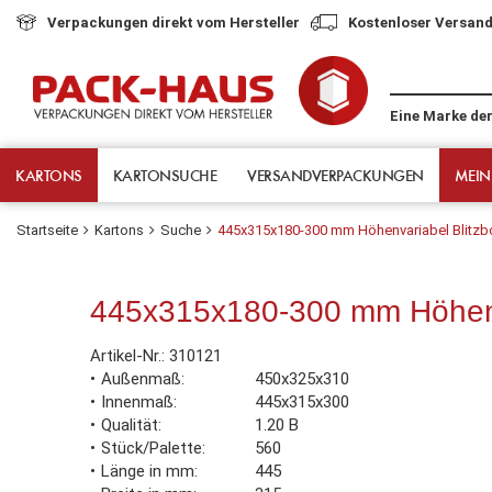
Verpackungen direkt vom Hersteller
Kostenloser Versand
Eine Marke de
KARTONS
KARTONSUCHE
VERSANDVERPACKUNGEN
MEIN
Startseite
Kartons
Suche
445x315x180-300 mm Höhenvariabel Blitzb
445x315x180-300 mm Höhenv
Artikel-Nr.:
310121
Außenmaß
450x325x310
Innenmaß
445x315x300
Qualität
1.20 B
Stück/Palette
560
Länge in mm
445