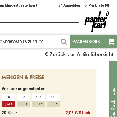
ein Mindestbestellwert
Anmelden
Merkliste (0)
WARENKORB
ONDERPOSTEN & ZUBEHÖR
Zurück zur Artikelübersicht
MENGEN & PREISE
Verpackungseinheiten:
10
50
100
280
2,03 €
1,41 €
1,33 €
1,30 €
20
2,03 €/Stück
Stück