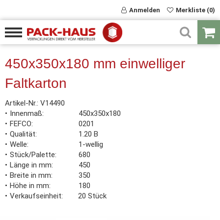
Anmelden
Merkliste (0)
450x350x180 mm einwelliger
Faltkarton
Artikel-Nr.:
V14490
Innenmaß
450x350x180
FEFCO
0201
Qualität
1.20 B
Welle
1-wellig
Stück/Palette
680
Länge in mm
450
Breite in mm
350
Höhe in mm
180
Verkaufseinheit
20 Stück