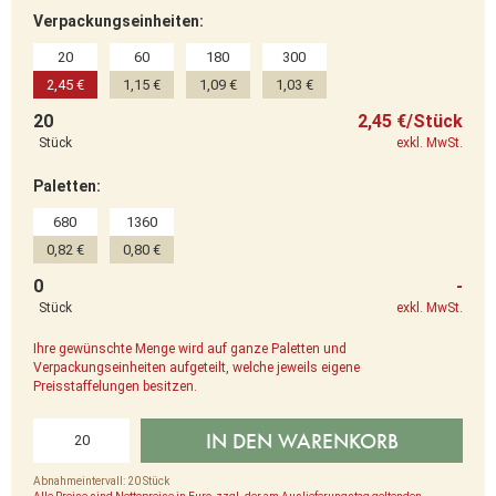
Verpackungseinheiten:
20
60
180
300
2,45 €
1,15 €
1,09 €
1,03 €
20
2,45 €/Stück
Stück
exkl. MwSt.
Paletten:
680
1360
0,82 €
0,80 €
0
-
Stück
exkl. MwSt.
Ihre gewünschte Menge wird auf ganze Paletten und
Verpackungseinheiten aufgeteilt, welche jeweils eigene
Preisstaffelungen besitzen.
IN DEN WARENKORB
Abnahmeintervall: 20 Stück