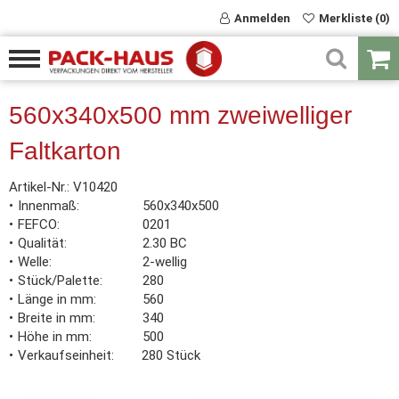
Anmelden
Merkliste (0)
560x340x500 mm zweiwelliger
Faltkarton
Artikel-Nr.:
V10420
Innenmaß
560x340x500
FEFCO
0201
Qualität
2.30 BC
Welle
2-wellig
Stück/Palette
280
Länge in mm
560
Breite in mm
340
Höhe in mm
500
Verkaufseinheit
280 Stück