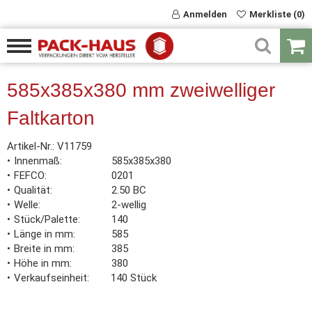
Anmelden
Merkliste (0)
585x385x380 mm zweiwelliger
Faltkarton
Artikel-Nr.:
V11759
Innenmaß
585x385x380
FEFCO
0201
Qualität
2.50 BC
Welle
2-wellig
Stück/Palette
140
Länge in mm
585
Breite in mm
385
Höhe in mm
380
Verkaufseinheit
140 Stück