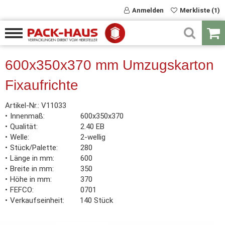
Anmelden
Merkliste (1)
600x350x370 mm Umzugskarton
Fixaufrichte
Artikel-Nr.:
V11033
Innenmaß
600x350x370
Qualität
2.40 EB
Welle
2-wellig
Stück/Palette
280
Länge in mm
600
Breite in mm
350
Höhe in mm
370
FEFCO
0701
Verkaufseinheit
140 Stück