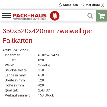
Anmelden
Merkliste (0)
650x520x420mm zweiwelliger
Faltkarton
Artikel-Nr.:
V22063
Innenmaß
650x520x420
FEFCO
0201
Welle
2-wellig
Stück/Palette
150
Länge in mm
650
Breite in mm
520
Höhe in mm
420
Qualität
2.40 BC
Verkaufseinheit
150 Stück