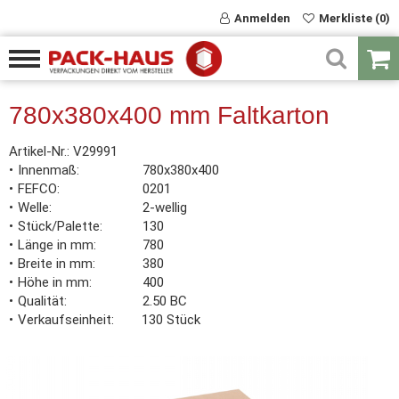
Anmelden
Merkliste (0)
780x380x400 mm Faltkarton
Artikel-Nr.:
V29991
Innenmaß
780x380x400
FEFCO
0201
Welle
2-wellig
Stück/Palette
130
Länge in mm
780
Breite in mm
380
Höhe in mm
400
Qualität
2.50 BC
Verkaufseinheit
130 Stück