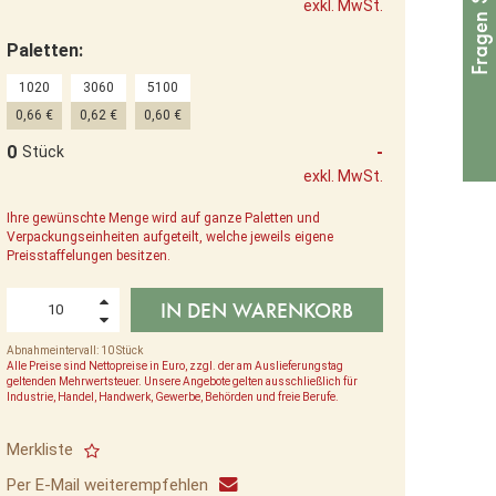
exkl. MwSt.
Paletten:
1020
3060
5100
0,66 €
0,62 €
0,60 €
0
-
Stück
exkl. MwSt.
Ihre gewünschte Menge wird auf ganze Paletten und
Verpackungseinheiten aufgeteilt, welche jeweils eigene
Preisstaffelungen besitzen.
IN DEN WARENKORB
Abnahmeintervall: 10 Stück
Alle Preise sind Nettopreise in Euro, zzgl. der am Auslieferungstag
geltenden Mehrwertsteuer. Unsere Angebote gelten ausschließlich für
Industrie, Handel, Handwerk, Gewerbe, Behörden und freie Berufe.
Merkliste
Per E-Mail weiterempfehlen