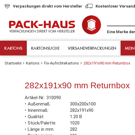
Verpackungen direkt vom Hersteller
Kostenloser Versand
Eine Marke de
KARTONS
KARTONSUCHE
VERSANDVERPACKUNGEN
MEIN
Startseite
Kartons
Fix-Aufrichtekartons
282x191x90 mm Returnbox
282x191x90 mm Returnbox
Artikel-Nr.:
310090
Außenmaß
300x200x100
Innenmaß
282x191x90
Qualität
1.20 B
Stück/Palette
1020
Länge in mm
282