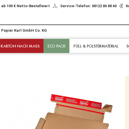
 ab 100 € Netto-Bestellwert
Service-Telefon: 08122 86 88 60
K
r Papier Karl GmbH Co. KG
 KARTON NACH MASS
ECO PACK
FÜLL- & POLSTER­MATERIAL
S