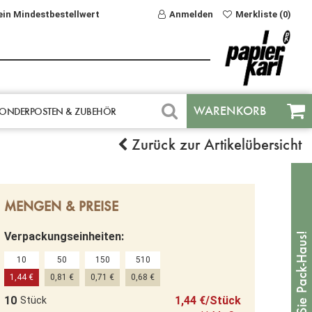
ein Mindestbestellwert
Anmelden
Merkliste (0)
WARENKORB
ONDERPOSTEN & ZUBEHÖR
Zurück zur Artikelübersicht
MENGEN & PREISE
Verpackungseinheiten:
10
50
150
510
1,44 €
0,81 €
0,71 €
0,68 €
10
1,44 €/Stück
Stück