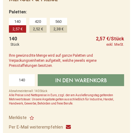
Paletten:
140
420
560
2,57 €
2,52 €
2,38 €
140
2,57 €/Stück
Stück
exkl. MwSt.
Ihre gewünschte Menge wird auf ganze Paletten und
Verpackungseinheiten aufgeteilt, welche jeweils eigene
Preisstaffelungen besitzen.
IN DEN WARENKORB
Abnahmeintervall: 140 Stück
Alle Preise sind Nettopreise in Euro, zzgl. der am Auslieferungstag geltenden
Mehrwertsteuer. Unsere Angebote gelten ausschließlich für Industrie, Handel,
Handwerk, Gewerbe, Behörden und freie Berufe.
Merkliste
Per E-Mail weiterempfehlen