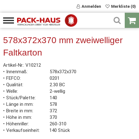
Anmelden
Merkliste (0)
578x372x370 mm zweiwelliger
Faltkarton
Artikel-Nr.:
V10212
Innenmaß
578x372x370
FEFCO
0201
Qualität
2.30 BC
Welle
2-wellig
Stück/Palette
140
Länge in mm
578
Breite in mm
372
Höhe in mm
370
Höhenriller
260-310
Verkaufseinheit
140 Stück