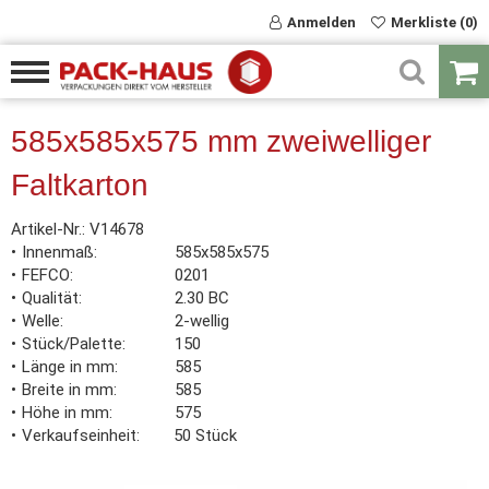
Anmelden
Merkliste (0)
585x585x575 mm zweiwelliger
Faltkarton
Artikel-Nr.:
V14678
Innenmaß
585x585x575
FEFCO
0201
Qualität
2.30 BC
Welle
2-wellig
Stück/Palette
150
Länge in mm
585
Breite in mm
585
Höhe in mm
575
Verkaufseinheit
50 Stück