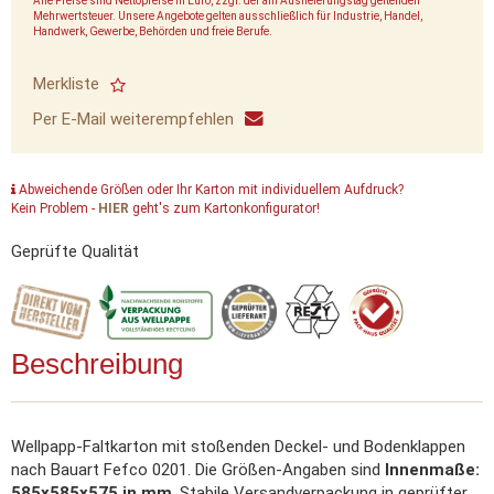
Alle Preise sind Nettopreise in Euro, zzgl. der am Auslieferungstag geltenden
Mehrwertsteuer. Unsere Angebote gelten ausschließlich für Industrie, Handel,
Handwerk, Gewerbe, Behörden und freie Berufe.
Merkliste
Per E-Mail weiterempfehlen
Abweichende Größen oder Ihr Karton mit individuellem Aufdruck?
Kein Problem -
HIER
geht's zum Kartonkonfigurator!
Geprüfte Qualität
Beschreibung
Wellpapp-Faltkarton mit stoßenden Deckel- und Bodenklappen
nach Bauart Fefco 0201. Die Größen-Angaben sind
Innenmaße:
585x585x575 in mm
. Stabile Versandverpackung in geprüfter