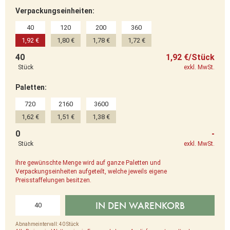
Verpackungseinheiten:
40
120
200
360
1,92 €
1,80 €
1,78 €
1,72 €
40
1,92 €/Stück
Stück
exkl. MwSt.
Paletten:
720
2160
3600
1,62 €
1,51 €
1,38 €
0
-
Stück
exkl. MwSt.
Ihre gewünschte Menge wird auf ganze Paletten und
Verpackungseinheiten aufgeteilt, welche jeweils eigene
Preisstaffelungen besitzen.
IN DEN WARENKORB
Abnahmeintervall: 40 Stück