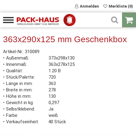
Anmelden
Merkliste (0)
363x290x125 mm Geschenkbox
Artikel-Nr.:
310089
Außenmaß
373x298x130
Innenmaß
363x278x125
Qualität
1.20 B
Stück/Palette
720
Länge in mm
363
Breite in mm
278
Höhe in mm
130
Gewicht in kg
0,297
Selbstklebend
Ja
Farbe
weiß
Verkaufseinheit
40 Stück