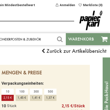
ein Mindestbestellwert
Anmelden
Merkliste (0)
WARENKORB
ONDERPOSTEN & ZUBEHÖR
Zurück zur Artikelübersicht
MENGEN & PREISE
Verpackungseinheiten:
10
100
300
500
2,15 €
1,45 €
1,41 €
1,37 €
10
2,15 €/Stück
Stück