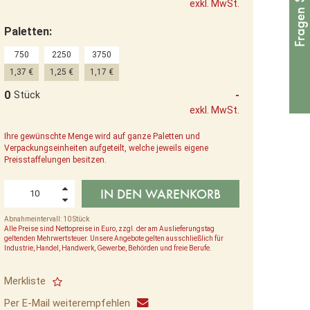
exkl. MwSt.
Paletten:
750
2250
3750
1,37 €
1,25 €
1,17 €
0
-
Stück
exkl. MwSt.
Ihre gewünschte Menge wird auf ganze Paletten und
Verpackungseinheiten aufgeteilt, welche jeweils eigene
Preisstaffelungen besitzen.
IN DEN WARENKORB
Abnahmeintervall: 10 Stück
Alle Preise sind Nettopreise in Euro, zzgl. der am Auslieferungstag
geltenden Mehrwertsteuer. Unsere Angebote gelten ausschließlich für
Industrie, Handel, Handwerk, Gewerbe, Behörden und freie Berufe.
Merkliste
Per E-Mail weiterempfehlen