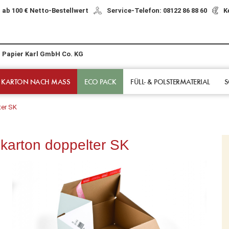
 ab 100 € Netto-Bestellwert
Service-Telefon: 08122 86 88 60
K
r Papier Karl GmbH Co. KG
 KARTON NACH MASS
ECO PACK
FÜLL- & POLSTER­MATERIAL
S
ter SK
arton doppelter SK