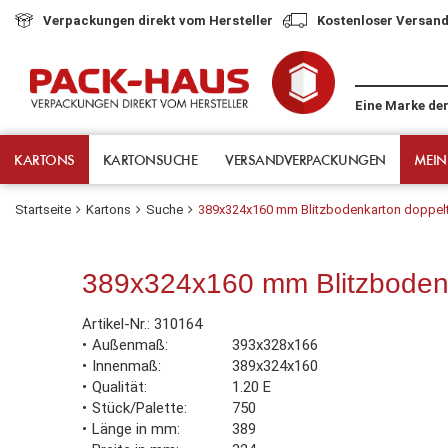
Verpackungen direkt vom Hersteller
Kostenloser Versand
Eine Marke de
KARTONS
KARTONSUCHE
VERSANDVERPACKUNGEN
MEIN
Startseite
Kartons
Suche
389x324x160 mm Blitzbodenkarton doppel
389x324x160 mm Blitzbodenk
Artikel-Nr.:
310164
Außenmaß
393x328x166
Innenmaß
389x324x160
Qualität
1.20 E
Stück/Palette
750
Länge in mm
389