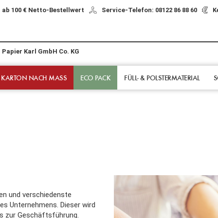
 ab 100 € Netto-Bestellwert
Service-Telefon: 08122 86 88 60
K
r Papier Karl GmbH Co. KG
 KARTON NACH MASS
ECO PACK
FÜLL- & POLSTER­MATERIAL
S
deen und verschiedenste
res Unternehmens. Dieser wird
is zur Geschäftsführung.