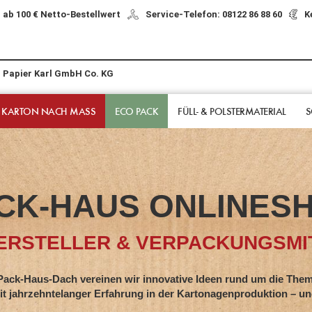
 ab 100 € Netto-Bestellwert
Service-Telefon: 08122 86 88 60
K
r Papier Karl GmbH Co. KG
 KARTON NACH MASS
ECO PACK
FÜLL- & POLSTER­MATERIAL
S
CK-HAUS ONLINES
RSTELLER & VERPACKUNGSMIT
s-Dach vereinen wir innovative Ideen rund um die Them
hntelanger Erfahrung in der Kartonagenproduktion – und z