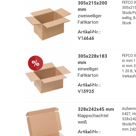
305x215x200
FEFCO 
305x21
mm
Stück/Pa
zweiwelliger
wellig,
B
Faltkarton
Stück
Artikel-Nr.:
V14646
305x228x183
FEFCO 
in mm 1
mm
in mm 3
einwelliger
1.20 B,
Faltkarton
Verkaufs
Artikel-Nr.:
V15935
328x242x45 mm
Außenm
0427,
H
Klappschachtel
328x24
weiß
Stück/P
mm 24
Artikel-Nr.: