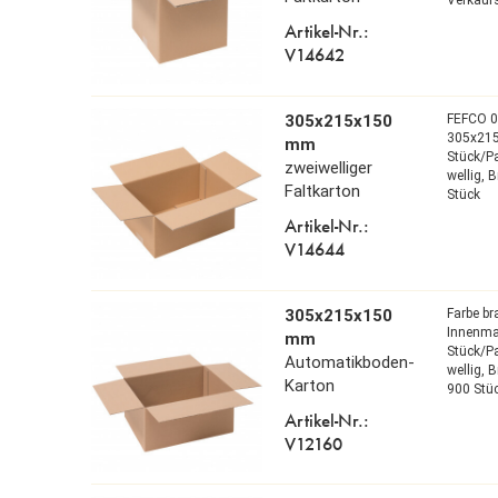
Artikel-Nr.:
V14642
305x215x150
FEFCO 
305x21
mm
Stück/Pa
zweiwelliger
wellig,
B
Faltkarton
Stück
Artikel-Nr.:
V14644
305x215x150
Farbe b
Innenm
mm
Stück/Pa
Automatikboden-
wellig,
B
Karton
900 Stü
Artikel-Nr.:
V12160