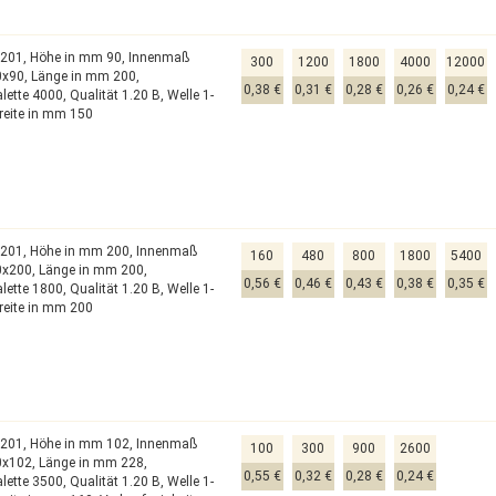
0201,
Höhe in mm 90,
Innenmaß
300
1200
1800
4000
12000
0x90,
Länge in mm 200,
0,38 €
0,31 €
0,28 €
0,26 €
0,24 €
alette 4000,
Qualität 1.20 B,
Welle 1-
reite in mm 150
0201,
Höhe in mm 200,
Innenmaß
160
480
800
1800
5400
0x200,
Länge in mm 200,
0,56 €
0,46 €
0,43 €
0,38 €
0,35 €
alette 1800,
Qualität 1.20 B,
Welle 1-
reite in mm 200
0201,
Höhe in mm 102,
Innenmaß
100
300
900
2600
0x102,
Länge in mm 228,
0,55 €
0,32 €
0,28 €
0,24 €
alette 3500,
Qualität 1.20 B,
Welle 1-