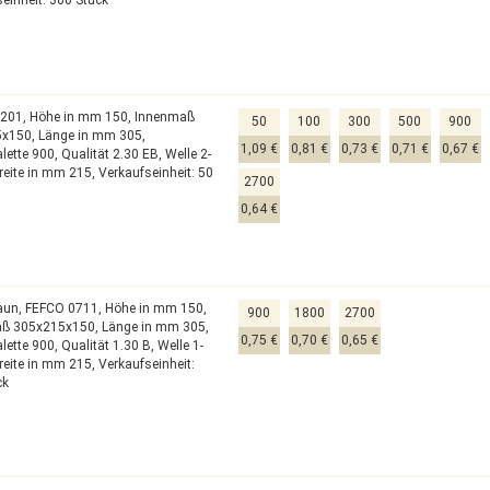
0201,
Höhe in mm 150,
Innenmaß
50
100
300
500
900
5x150,
Länge in mm 305,
1,09 €
0,81 €
0,73 €
0,71 €
0,67 €
lette 900,
Qualität 2.30 EB,
Welle 2-
reite in mm 215,
Verkaufseinheit: 50
2700
0,64 €
raun,
FEFCO 0711,
Höhe in mm 150,
900
1800
2700
aß 305x215x150,
Länge in mm 305,
0,75 €
0,70 €
0,65 €
lette 900,
Qualität 1.30 B,
Welle 1-
reite in mm 215,
Verkaufseinheit:
ck