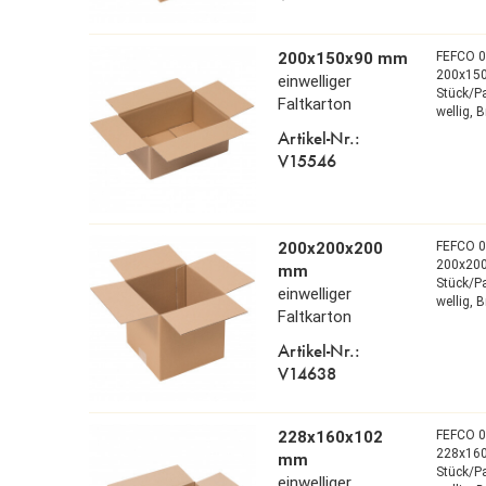
200x150x90 mm
FEFCO 
200x15
einwelliger
Stück/P
Faltkarton
wellig,
B
Artikel-Nr.:
V15546
200x200x200
FEFCO 
200x20
mm
Stück/P
einwelliger
wellig,
B
Faltkarton
Artikel-Nr.:
V14638
228x160x102
FEFCO 
228x16
mm
Stück/P
einwelliger