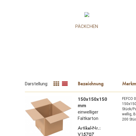
PÄCKCHEN
Darstellung:
150x150x150
FEFCO 
150x15
mm
Stück/P
einwelliger
wellig,
B
Faltkarton
200 Stü
Artikel-Nr.:
V15707