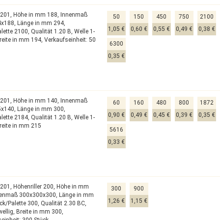
0201,
Höhe in mm 188,
Innenmaß
50
150
450
750
2100
4x188,
Länge in mm 294,
1,05 €
0,60 €
0,55 €
0,49 €
0,38 €
alette 2100,
Qualität 1.20 B,
Welle 1-
reite in mm 194,
Verkaufseinheit: 50
6300
0,35 €
0201,
Höhe in mm 140,
Innenmaß
60
160
480
800
1872
5x140,
Länge in mm 300,
0,90 €
0,49 €
0,45 €
0,39 €
0,35 €
alette 2184,
Qualität 1.20 B,
Welle 1-
reite in mm 215
5616
0,33 €
0201,
Höhenriller 200,
Höhe in mm
300
900
nenmaß 300x300x300,
Länge in mm
1,26 €
1,15 €
ck/Palette 300,
Qualität 2.30 BC,
wellig,
Breite in mm 300,
einheit: 300 Stück