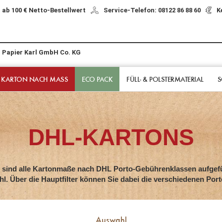
 ab 100 € Netto-Bestellwert
Service-Telefon: 08122 86 88 60
K
r Papier Karl GmbH Co. KG
 KARTON NACH MASS
ECO PACK
FÜLL- & POLSTER­MATERIAL
S
DHL-KARTONS
r sind alle Kartonmaße nach DHL Porto-Gebührenklassen aufgefü
. Über die Hauptfilter können Sie dabei die verschiedenen Port