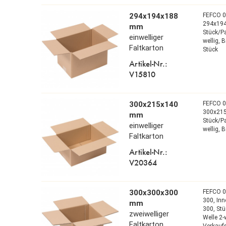
294x194x188
FEFCO 
294x19
mm
Stück/P
einwelliger
wellig,
B
Faltkarton
Stück
Artikel-Nr.:
V15810
300x215x140
FEFCO 
300x21
mm
Stück/P
einwelliger
wellig,
B
Faltkarton
Artikel-Nr.:
V20364
300x300x300
FEFCO 
300,
In
mm
300,
Stü
zweiwelliger
Welle 2-
Faltkarton
Verkaufs