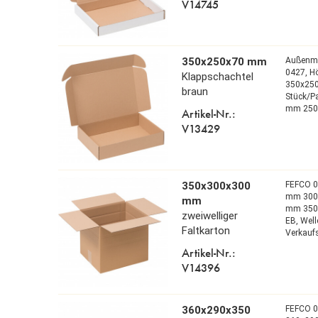
V14745
350x250x70 mm
Außenm
0427,
H
Klappschachtel
350x25
braun
Stück/P
mm 250
Artikel-Nr.:
V13429
350x300x300
FEFCO 
mm 300
mm
mm 350
zweiwelliger
EB,
Well
Faltkarton
Verkaufs
Artikel-Nr.:
V14396
360x290x350
FEFCO 