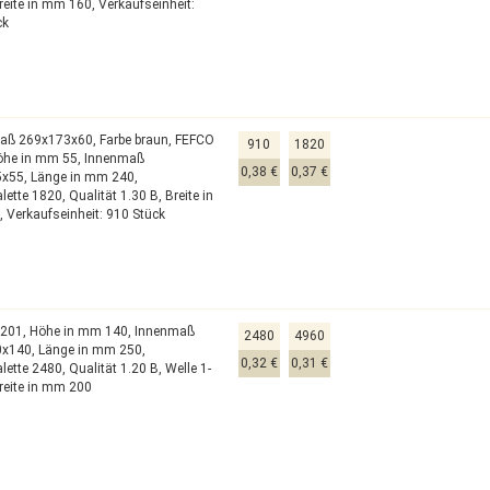
reite in mm 160,
Verkaufseinheit:
ck
aß 269x173x60,
Farbe braun,
FEFCO
910
1820
öhe in mm 55,
Innenmaß
0,38 €
0,37 €
5x55,
Länge in mm 240,
alette 1820,
Qualität 1.30 B,
Breite in
,
Verkaufseinheit: 910 Stück
0201,
Höhe in mm 140,
Innenmaß
2480
4960
0x140,
Länge in mm 250,
0,32 €
0,31 €
alette 2480,
Qualität 1.20 B,
Welle 1-
reite in mm 200