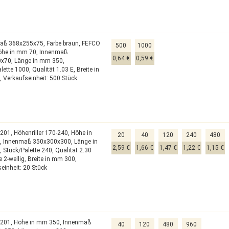
aß 368x255x75,
Farbe braun,
FEFCO
500
1000
öhe in mm 70,
Innenmaß
0,64 €
0,59 €
0x70,
Länge in mm 350,
alette 1000,
Qualität 1.03 E,
Breite in
,
Verkaufseinheit: 500 Stück
0201,
Höhenriller 170-240,
Höhe in
20
40
120
240
480
,
Innenmaß 350x300x300,
Länge in
2,59 €
1,66 €
1,47 €
1,22 €
1,15 €
,
Stück/Palette 240,
Qualität 2.30
e 2-wellig,
Breite in mm 300,
einheit: 20 Stück
0201,
Höhe in mm 350,
Innenmaß
40
120
480
960