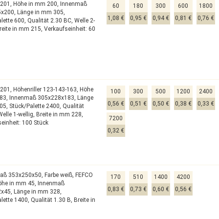
0201,
Höhe in mm 200,
Innenmaß
60
180
300
600
1800
5x200,
Länge in mm 305,
1,08 €
0,95 €
0,94 €
0,81 €
0,76 €
lette 600,
Qualität 2.30 BC,
Welle 2-
reite in mm 215,
Verkaufseinheit: 60
0201,
Höhenriller 123-143-163,
Höhe
100
300
500
1200
2400
83,
Innenmaß 305x228x183,
Länge
0,56 €
0,51 €
0,50 €
0,38 €
0,33 €
05,
Stück/Palette 2400,
Qualität
Welle 1-wellig,
Breite in mm 228,
7200
einheit: 100 Stück
0,32 €
aß 353x250x50,
Farbe weiß,
FEFCO
170
510
1400
4200
öhe in mm 45,
Innenmaß
0,83 €
0,73 €
0,60 €
0,56 €
2x45,
Länge in mm 328,
alette 1400,
Qualität 1.30 B,
Breite in
2