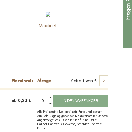
Maxibrief
Seite 1 von 5
ab 0,23 €
IN DEN WARENKORB
Alle Preise sind Nettopreise in Euro, zzgl. der am
Auslieferungstag geltenden Mehrwertsteuer. Unsere
Angebote gelten ausschließlich für Industrie,
Handel, Handwerk, Gewerbe, Behörden und freie
Berufe.