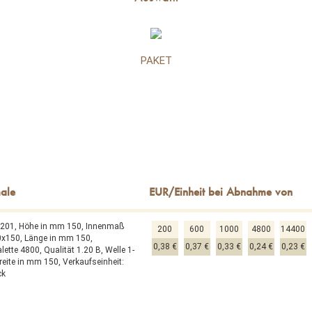
PAKET
0201,
Höhe in mm 150,
Innenmaß
200
600
1000
4800
14400
0x150,
Länge in mm 150,
0,38 €
0,37 €
0,33 €
0,24 €
0,23 €
alette 4800,
Qualität 1.20 B,
Welle 1-
reite in mm 150,
Verkaufseinheit:
ck