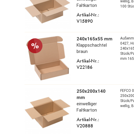
wellig,
B
Faltkarton
100 Stü
Artikel-Nr.:
V15890
240x165x55 mm
Außenm
0427,
H
Klappschachtel
240x16
braun
Stück/P
mm 165
Artikel-Nr.:
V22186
250x200x140
FEFCO 
250x20
mm
Stück/P
einwelliger
wellig,
B
Faltkarton
Artikel-Nr.:
V20888