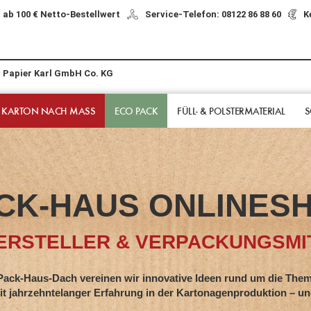
 ab 100 € Netto-Bestellwert
Service-Telefon: 08122 86 88 60
K
r Papier Karl GmbH Co. KG
 KARTON NACH MASS
ECO PACK
FÜLL- & POLSTER­MATERIAL
S
CK-HAUS ONLINES
RSTELLER & VERPACKUNGSMIT
s-Dach vereinen wir innovative Ideen rund um die Them
hntelanger Erfahrung in der Kartonagenproduktion – und z