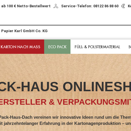
 ab 100 € Netto-Bestellwert
Service-Telefon: 08122 86 88 60
K
r Papier Karl GmbH Co. KG
 KARTON NACH MASS
ECO PACK
FÜLL- & POLSTER­MATERIAL
S
CK-HAUS ONLINES
RSTELLER & VERPACKUNGSMIT
s-Dach vereinen wir innovative Ideen rund um die Them
hntelanger Erfahrung in der Kartonagenproduktion – und z