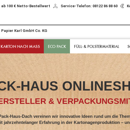
 ab 100 € Netto-Bestellwert
Service-Telefon: 08122 86 88 60
K
r Papier Karl GmbH Co. KG
 KARTON NACH MASS
ECO PACK
FÜLL- & POLSTER­MATERIAL
S
CK-HAUS ONLINES
RSTELLER & VERPACKUNGSMIT
s-Dach vereinen wir innovative Ideen rund um die Them
hntelanger Erfahrung in der Kartonagenproduktion – und z