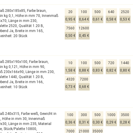
aß 280x185x85,
Farbe braun,
20
100
500
640
2520
in kg 0,1,
Höhe in mm 70,
Innenmaß
0,95 €
0,64 €
0,61 €
0,58 €
0,53 €
5x70,
Länge in mm 230,
alette 2520,
Qualität 1.20 B,
7560
12600
lebend Ja,
Breite in mm 165,
0,50 €
0,45 €
einheit: 20 Stück
aß 285x190x100,
Farbe braun,
10
100
500
720
1440
in kg 0,121,
Höhe in mm 90,
1,58 €
0,88 €
0,83 €
0,82 €
0,80 €
aß 230x166x90,
Länge in mm 230,
alette 1440,
Qualität 1.20 B,
4320
7200
lebend Ja,
Breite in mm 166,
0,73 €
0,68 €
einheit: 10 Stück
aß 240x315,
Farbe weiß,
Gewicht in
100
300
500
1000
3500
7,
Höhe in mm 30,
Innenmaß
0,36 €
0,31 €
0,30 €
0,29 €
0,28 €
0x30,
Länge in mm 235,
Material
pe,
Stück/Palette 10800,
7000
21000
35000