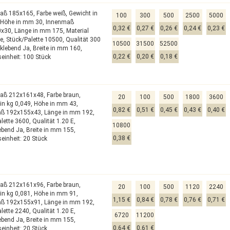
aß 185x165,
Farbe weiß,
Gewicht in
100
300
500
2500
5000
,
Höhe in mm 30,
Innenmaß
0,32 €
0,27 €
0,26 €
0,24 €
0,23 €
0x30,
Länge in mm 175,
Material
pe,
Stück/Palette 10500,
Qualität 300
10500
31500
52500
tklebend Ja,
Breite in mm 160,
0,22 €
0,20 €
0,18 €
einheit: 100 Stück
aß 212x161x48,
Farbe braun,
20
100
500
1800
3600
in kg 0,049,
Höhe in mm 43,
0,82 €
0,51 €
0,45 €
0,43 €
0,40 €
aß 192x155x43,
Länge in mm 192,
alette 3600,
Qualität 1.20 E,
10800
lebend Ja,
Breite in mm 155,
0,38 €
einheit: 20 Stück
aß 212x161x96,
Farbe braun,
20
100
500
1120
2240
in kg 0,081,
Höhe in mm 91,
1,15 €
0,84 €
0,78 €
0,76 €
0,71 €
aß 192x155x91,
Länge in mm 192,
alette 2240,
Qualität 1.20 E,
6720
11200
lebend Ja,
Breite in mm 155,
0,64 €
0,61 €
einheit: 20 Stück