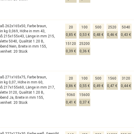
aß 262x165x50,
Farbe braun,
20
100
500
2520
5040
in kg 0,069,
Höhe in mm 43,
0,85 €
0,53 €
0,48 €
0,46 €
0,43 €
aß 215x155x43,
Länge in mm 215,
alette 5040,
Qualität 1.20 B,
15120
25200
ebend Nein,
Breite in mm 155,
0,39 €
0,36 €
einheit: 20 Stück
aß 271x165x75,
Farbe braun,
20
100
500
1560
3120
in kg 0,07,
Höhe in mm 60,
0,86 €
0,55 €
0,49 €
0,47 €
0,44 €
aß 217x155x60,
Länge in mm 217,
alette 3120,
Qualität 1.20 B,
9360
15600
lebend Ja,
Breite in mm 155,
0,41 €
0,37 €
einheit: 20 Stück
aß 222x123x30,
Farbe weiß,
Gewicht