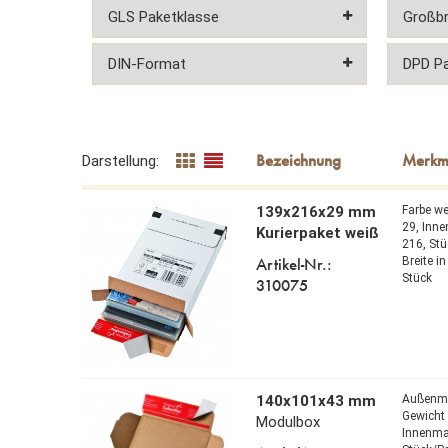
Darstellung:
139x216x29 mm
Farbe w
29,
Inn
Kurierpaket weiß
216,
Stü
Artikel-Nr.:
Breite 
Stück
310075
140x101x43 mm
Außenm
Gewicht 
Modulbox
Innenm