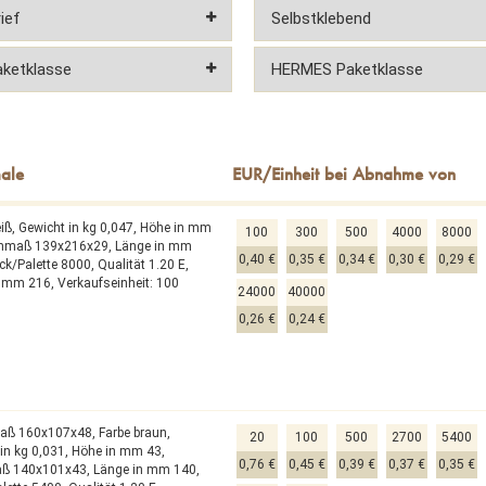
eiß,
Gewicht in kg 0,047,
Höhe in mm
100
300
500
4000
8000
enmaß 139x216x29,
Länge in mm
0,40 €
0,35 €
0,34 €
0,30 €
0,29 €
ck/Palette 8000,
Qualität 1.20 E,
in mm 216,
Verkaufseinheit: 100
24000
40000
0,26 €
0,24 €
aß 160x107x48,
Farbe braun,
20
100
500
2700
5400
in kg 0,031,
Höhe in mm 43,
0,76 €
0,45 €
0,39 €
0,37 €
0,35 €
aß 140x101x43,
Länge in mm 140,