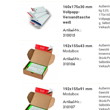
160x175x30 mm
Außenm
kg 0,03
Vollpapp-
175x16
Versandtasche
Vollpap
weiß
g,
Selbs
Verkaufs
Artikel-Nr.:
310015
192x155x43 mm
Außenm
Gewicht 
Modulbox
Innenm
Artikel-Nr.:
Stück/P
Selbstk
310106
Verkaufs
192x155x91 mm
Außenm
Gewicht 
Modulbox
Innenm
Artikel-Nr.:
Stück/P
Selbstk
310107
Verkaufs