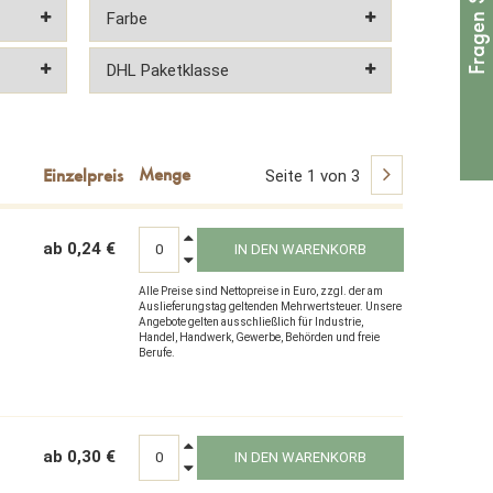
Seite 1 von 3
ab 0,24 €
IN DEN WARENKORB
Alle Preise sind Nettopreise in Euro, zzgl. der am
Auslieferungstag geltenden Mehrwertsteuer. Unsere
Angebote gelten ausschließlich für Industrie,
Handel, Handwerk, Gewerbe, Behörden und freie
Berufe.
ab 0,30 €
IN DEN WARENKORB