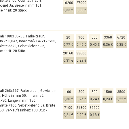
alette 5400,
Qualität 1.20 E,
16200
27000
lebend Ja,
Breite in mm 101,
0,33 €
0,30 €
einheit: 20 Stück
aß 198x135x63,
Farbe braun,
20
100
500
3360
6720
in kg 0,047,
Innenmaß 147x126x55,
0,77 €
0,46 €
0,40 €
0,36 €
0,35 €
alette 5520,
Selbstklebend Ja,
einheit: 20 Stück
20160
33600
0,31 €
0,29 €
aß 268x167,
Farbe braun,
Gewicht in
100
300
500
1500
3500
4,
Höhe in mm 50,
Innenmaß
0,30 €
0,25 €
0,24 €
0,23 €
0,22 €
0x50,
Länge in mm 150,
alette 7100,
Selbstklebend Ja,
Breite
7100
21300
35500
50,
Verkaufseinheit: 100 Stück
0,21 €
0,20 €
0,18 €