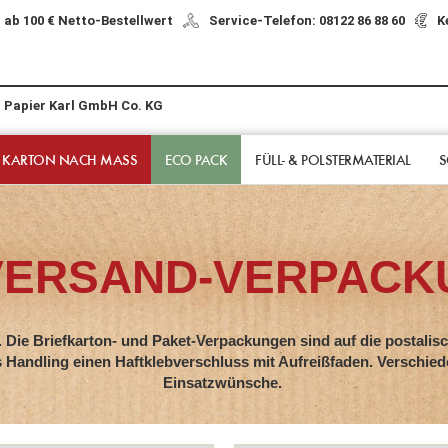
 ab 100 € Netto-Bestellwert
Service-Telefon: 08122 86 88 60
K
r Papier Karl GmbH Co. KG
 KARTON NACH MASS
ECO PACK
FÜLL- & POLSTER­MATERIAL
S
VERSAND-VERPACK
 Die Briefkarton- und Paket-Verpackungen sind auf die postalisc
 Handling einen Haftklebverschluss mit Aufreißfaden. Verschied
Einsatzwünsche.