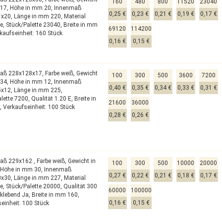
160
480
800
11520
23040
017,
Höhe in mm 20,
Innenmaß
0,25 €
0,23 €
0,21 €
0,19 €
0,17 €
1x20,
Länge in mm 220,
Material
pe,
Stück/Palette 23040,
Breite in mm
69120
114200
kaufseinheit: 160 Stück
0,16 €
0,15 €
aß 228x128x17,
Farbe weiß,
Gewicht
100
300
500
3600
7200
034,
Höhe in mm 12,
Innenmaß
0,40 €
0,35 €
0,34 €
0,33 €
0,31 €
5x12,
Länge in mm 225,
alette 7200,
Qualität 1.20 E,
Breite in
21600
36000
,
Verkaufseinheit: 100 Stück
0,28 €
0,26 €
aß 229x162 ,
Farbe weiß,
Gewicht in
100
300
500
10000
20000
,
Höhe in mm 30,
Innenmaß
0,27 €
0,22 €
0,21 €
0,18 €
0,17 €
0x30,
Länge in mm 227,
Material
pe,
Stück/Palette 20000,
Qualität 300
60000
100000
tklebend Ja,
Breite in mm 160,
0,16 €
0,15 €
einheit: 100 Stück