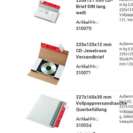
220x121 mm CD-
in kg 0,
Brief DIN lang
220x12
weiß
Vollpap
121,
Ver
Artikel-Nr.:
310070
225x125x12 mm
Außenm
in kg 0,
CD-Jewelcase
225x12
Versandbrief
Stück/P
mm 125
Artikel-Nr.:
310071
227x160x30 mm
Außenm
kg 0,03
Vollpappversandtasche
227x16
Querbefüllung
Vollpap
g,
Selbs
Artikel-Nr.:
Verkaufs
310034