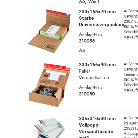
A5, Weiß
230x165x70 mm
Außenm
Gewicht 
Starke
230x16
Universalverpackung
Stück/P
Selbstk
Artikel-Nr.:
Verkaufs
310058
A5
230x166x90 mm
Außenm
Gewicht 
Paket
Innenm
Versandkarton
Stück/P
Selbstk
Artikel-Nr.:
Verkaufs
310080
235x310x30 mm
Außenm
kg 0,04
Vollpapp-
235x31
Versandtasche
Vollpap
weiß