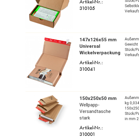
Artikel-Nr.:
Stück/P
Selbstk
310105
Verkaufs
147x126x55 mm
Außenm
Gewicht 
Universal
Stück/P
Wickelverpackung
Verkaufs
Artikel-Nr.:
310041
150x250x50 mm
Außenm
kg 0,03
Wellpapp-
150x25
Versandtasche
Stück/P
stark
in mm 2
Artikel-Nr.:
310001