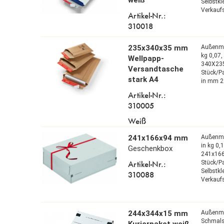
Selbstk
Verkaufs
Artikel-Nr.:
310018
235x340x35 mm
Außenm
kg 0,07
Wellpapp-
340X23
Versandtasche
Stück/P
stark A4
in mm 2
Artikel-Nr.:
310005
Weiß
241x166x94 mm
Außenm
in kg 0,
Geschenkbox
241x16
Artikel-Nr.:
Stück/P
Selbstk
310088
Verkaufs
244x344x15 mm
Außenm
Schmals
Kurierpaket weiß