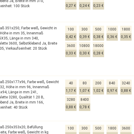
lebend Ja,
Breite in mm 310,
0,27 €
0,24 €
0,23 €
einheit: 100 Stück
aß 351x250,
Farbe weiß,
Gewicht in
100
300
500
1000
1800
,
Höhe in mm 35,
Innenmaß
0,42 €
0,39 €
0,38 €
0,36 €
0,35 €
5X35,
Länge in mm 340,
alette 3600,
Selbstklebend Ja,
Breite
3600
10800
18000
35,
Verkaufseinheit: 20 Stück
0,33 €
0,30 €
0,28 €
aß 250x177x96,
Farbe weiß,
Gewicht
40
80
200
840
3240
132,
Höhe in mm 96,
Innenmaß
1,17 €
1,07 €
1,02 €
0,97 €
0,88 €
6x94,
Länge in mm 241,
alette 3280,
Qualität 1.20 B,
3280
8400
lebend Ja,
Breite in mm 166,
0,88 €
0,78 €
einheit: 40 Stück
aß 250x353x20,
Befüllung
100
300
500
1800
3600
eite,
Farbe weiß,
Gewicht in kg