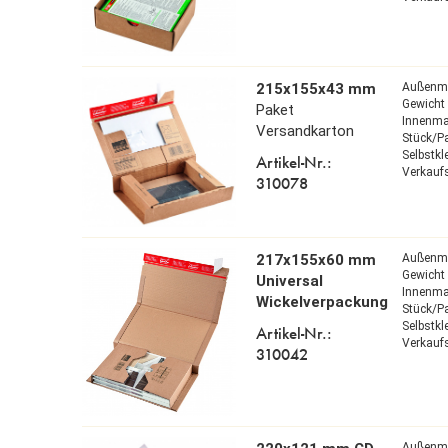
215x155x43 mm
Außenm
Gewicht 
Paket
Innenm
Versandkarton
Stück/P
Selbstkl
Artikel-Nr.:
Verkaufs
310078
217x155x60 mm
Außenm
Gewicht 
Universal
Innenm
Wickelverpackung
Stück/P
Selbstk
Artikel-Nr.:
Verkaufs
310042
Außenm