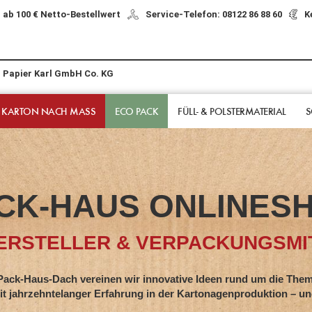
 ab 100 € Netto-Bestellwert
Service-Telefon: 08122 86 88 60
K
r Papier Karl GmbH Co. KG
 KARTON NACH MASS
ECO PACK
FÜLL- & POLSTER­MATERIAL
S
CK-HAUS ONLINES
RSTELLER & VERPACKUNGSMIT
s-Dach vereinen wir innovative Ideen rund um die Them
hntelanger Erfahrung in der Kartonagenproduktion – und z