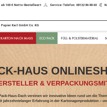
 ab 100 € Netto-Bestellwert
Service-Telefon: 08122 86 88 60
K
r Papier Karl GmbH Co. KG
 KARTON NACH MASS
ECO PACK
FÜLL- & POLSTER­MATERIAL
S
CK-HAUS ONLINES
RSTELLER & VERPACKUNGSMIT
s-Dach vereinen wir innovative Ideen rund um die Them
hntelanger Erfahrung in der Kartonagenproduktion – und z