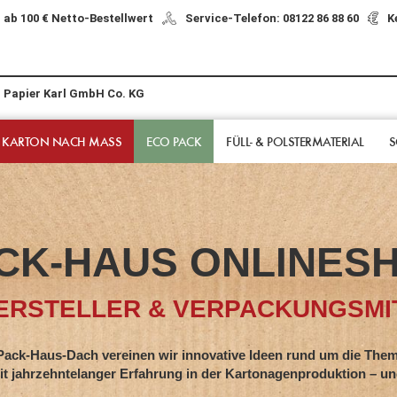
 ab 100 € Netto-Bestellwert
Service-Telefon: 08122 86 88 60
K
r Papier Karl GmbH Co. KG
 KARTON NACH MASS
ECO PACK
FÜLL- & POLSTER­MATERIAL
S
CK-HAUS ONLINES
RSTELLER & VERPACKUNGSMIT
s-Dach vereinen wir innovative Ideen rund um die Them
hntelanger Erfahrung in der Kartonagenproduktion – und z